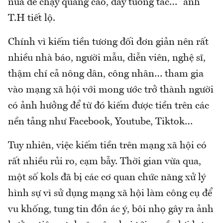
nữa để chạy quảng cáo, đẩy tương tác…” anh
T.H tiết lộ.
Chính vì kiếm tiền tương đối đơn giản nên rất
nhiều nhà báo, người mẫu, diễn viên, nghệ sĩ,
thậm chí cả nông dân, công nhân… tham gia
vào mạng xã hội với mong ước trở thành người
có ảnh hưởng để từ đó kiếm được tiền trên các
nền tảng như Facebook, Youtube, Tiktok…
Tuy nhiên, việc kiếm tiền trên mạng xã hội có
rất nhiều rủi ro, cạm bẫy. Thời gian vừa qua,
một số kols đã bị các cơ quan chức năng xử lý
hình sự vì sử dụng mạng xã hội làm công cụ để
vu khống, tung tin đồn ác ý, bôi nhọ gây ra ảnh