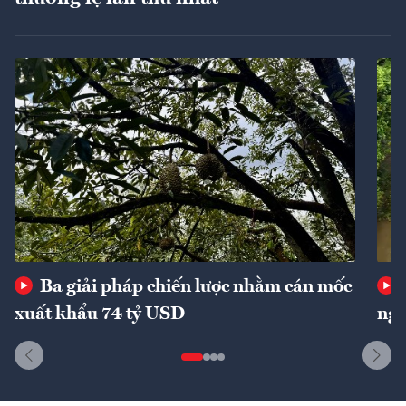
Ba giải pháp chiến lược nhằm cán mốc
xuất khẩu 74 tỷ USD
ngu