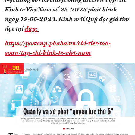
Nội dung bài viết được đăng tải trên Tạp chí
Kinh tế Việt Nam số 25-2023 phát hành
ngày 19-06-2023.
Kính mời Quý độc giả tìm
đọc tại
đây:
https://postenp.phaha.vn/chi-tiet-toa-
soan/tap-chi-kinh-te-viet-nam