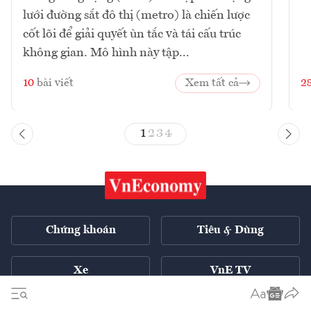
lưới đường sắt đô thị (metro) là chiến lược
cốt lõi để giải quyết ùn tắc và tái cấu trúc
không gian. Mô hình này tập...
10
bài viết
Xem tất cả
2
1
2
3
4
Chứng khoán
Tiêu & Dùng
Xe
VnE TV
Tech Connect
English ++