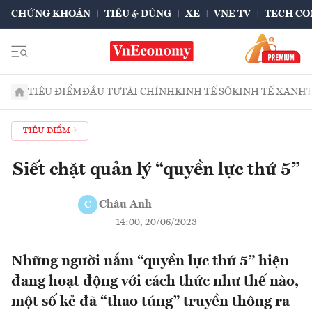
CHỨNG KHOÁN
TIÊU & DÙNG
XE
VNE TV
TECH CO
TIÊU ĐIỂM
ĐẦU TƯ
TÀI CHÍNH
KINH TẾ SỐ
KINH TẾ XANH
TIÊU ĐIỂM
Siết chặt quản lý “quyền lực thứ 5”
Châu Anh
C
14:00, 20/06/2023
Những người nắm “quyền lực thứ 5” hiện
đang hoạt động với cách thức như thế nào,
một số kẻ đã “thao túng” truyền thông ra