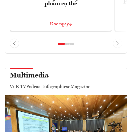
Phi
phẩm cụ thể
Đ
Đọc ngay
Multimedia
VnE TV
Podcast
Infographics
eMagazine