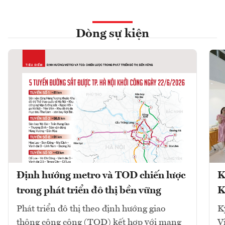
Dòng sự kiện
Định hướng metro và TOD chiến lược
K
trong phát triển đô thị bền vững
K
Phát triển đô thị theo định hướng giao
K
thông công cộng (TOD) kết hợp với mạng
V