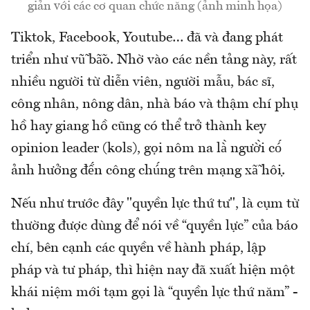
giản với các cơ quan chức năng (ảnh minh họa)
Tiktok, Facebook, Youtube… đã và đang phát
triển như vũ̃ bã̃o. Nhờ vào các nền tảng này, rất
nhiều người từ diễn viên, người mẫu, bác sĩ,
công nhân, nông dân, nhà báo và thậm chí phụ
hồ hay giang hồ cũng có thể trở thành key
opinion leader (kols), gọi nôm na là̀ ngườ̀i có́
ảnh hưởng đế́n công chú́ng trên mạng xã̃ hội.
Nếu như trước đây "quyền lực thứ tư", là cụm từ
thường được dùng để nói về “quyền lực” của báo
chí, bên cạnh các quyền về hành pháp, lập
pháp và tư pháp, thì hiện nay đã xuất hiện một
khái niệm mới tạm gọi là “quyền lực thứ năm” -