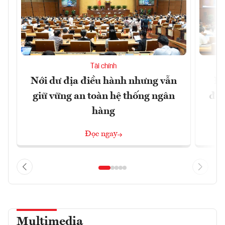
Tài chính
Nới dư địa điều hành nhưng vẫn
Đổ
giữ vững an toàn hệ thống ngân
đột
hàng
Đọc ngay
Multimedia