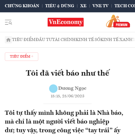
CHỨNG KHOÁN
TIÊU & DÙNG
XE
VNE TV
TECH CO
TIÊU ĐIỂM
ĐẦU TƯ
TÀI CHÍNH
KINH TẾ SỐ
KINH TẾ XANH
TIÊU ĐIỂM
Tôi đã viết báo như thế
Dương Ngọc
15:15, 25/06/2023
Tôi tự thấy mình không phải là Nhà báo,
mà chỉ là một người viết báo nghiệp
dư; tuy vậy, trong công việc “tay trái” ấy