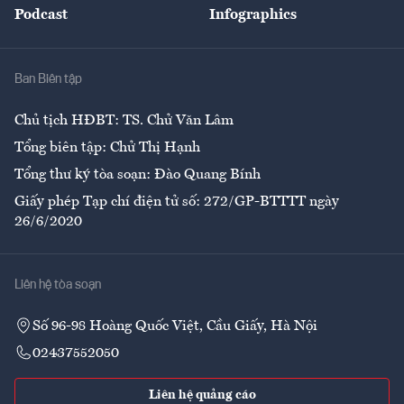
Podcast
Infographics
Giải trí
Y tế
Nhà
Ban Biên tập
Ẩm thực
Chủ tịch HĐBT: TS. Chử Văn Lâm
Tổng biên tập: Chử Thị Hạnh
Tổng thư ký tòa soạn: Đào Quang Bính
Giấy phép Tạp chí điện tử số: 272/GP-BTTTT ngày
26/6/2020
Liên hệ tòa soạn
Số 96-98 Hoàng Quốc Việt, Cầu Giấy, Hà Nội
02437552050
Liên hệ quảng cáo