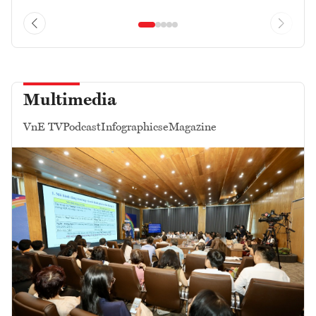
Multimedia
VnE TV
Podcast
Infographics
eMagazine