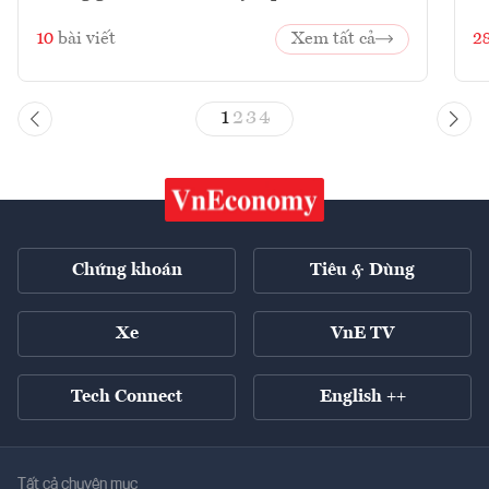
10
bài viết
Xem tất cả
2
1
2
3
4
Chứng khoán
Tiêu & Dùng
Xe
VnE TV
Tech Connect
English ++
Tất cả chuyên mục