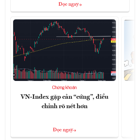
Đọc ngay
Chứng khoán
VN-Index gặp cản “cứng”, điều
B
chỉnh rõ nét hơn
Đọc ngay