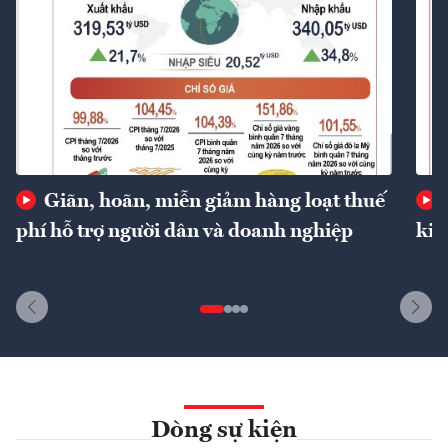
Giãn, hoãn, miễn giảm hàng loạt thuế
phí hỗ trợ người dân và doanh nghiệp
kin
Dòng sự kiện