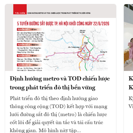
Định hướng metro và TOD chiến lược
K
trong phát triển đô thị bền vững
K
Phát triển đô thị theo định hướng giao
K
thông công cộng (TOD) kết hợp với mạng
V
lưới đường sắt đô thị (metro) là chiến lược
cốt lõi để giải quyết ùn tắc và tái cấu trúc
không gian. Mô hình này tập...