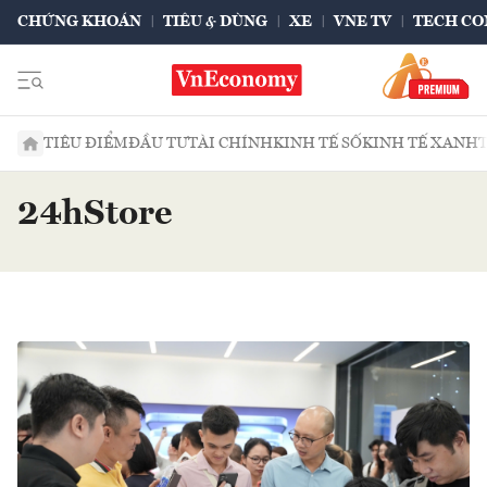
CHỨNG KHOÁN
TIÊU & DÙNG
XE
VNE TV
TECH CO
TIÊU ĐIỂM
ĐẦU TƯ
TÀI CHÍNH
KINH TẾ SỐ
KINH TẾ XANH
24hStore