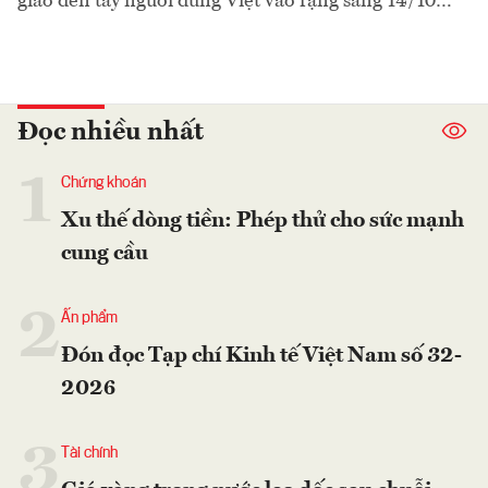
giao đến tay người dùng Việt vào rạng sáng 14/10…
Đọc nhiều nhất
1
Chứng khoán
Xu thế dòng tiền: Phép thử cho sức mạnh
cung cầu
2
Ấn phẩm
Đón đọc Tạp chí Kinh tế Việt Nam số 32-
2026
3
Tài chính