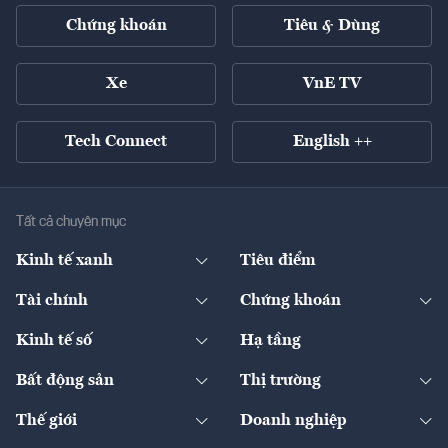
Chứng khoán
Tiêu & Dùng
Xe
VnE TV
Tech Connect
English ++
Tất cả chuyên mục
Kinh tế xanh
Tiêu điểm
Chuyển động xanh
Tài chính
Chứng khoán
Pháp lý
Ngân hàng
Doanh nghiệp niêm yết
Kinh tế số
Hạ tầng
Thương hiệu xanh
Thị trường vốn
Thị trường
Sản phẩm - Thị trường
Bất động sản
Thị trường
Diễn đàn
Thuế
Đầu tư
Tài sản số
Chính sách
Xuất nhập khẩu
Thế giới
Doanh nghiệp
Bảo hiểm
Quốc tế
Dịch vụ số
Thị trường
Khung pháp lý