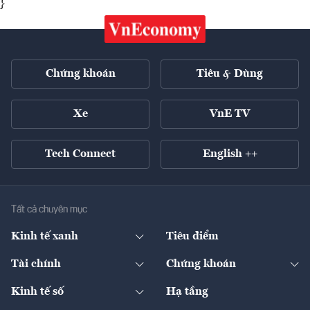
}
Chứng khoán
Tiêu & Dùng
Xe
VnE TV
Tech Connect
English ++
Tất cả chuyên mục
Kinh tế xanh
Tiêu điểm
Chuyển động xanh
Tài chính
Chứng khoán
Pháp lý
Ngân hàng
Doanh nghiệp niêm yết
Kinh tế số
Hạ tầng
Thương hiệu xanh
Thị trường vốn
Thị trường