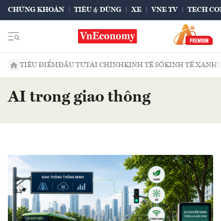
CHỨNG KHOÁN
TIÊU & DÙNG
XE
VNE TV
TECH CO
TIÊU ĐIỂM
ĐẦU TƯ
TÀI CHÍNH
KINH TẾ SỐ
KINH TẾ XANH
AI trong giao thông