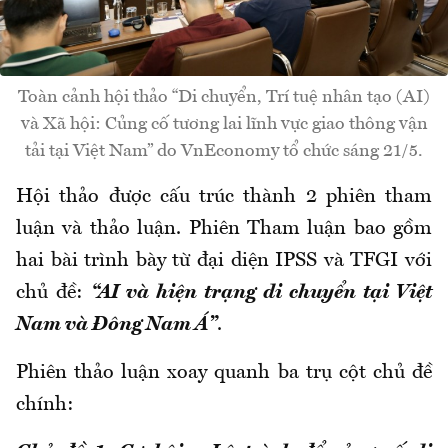
Toàn cảnh hội thảo “Di chuyển, Trí tuệ nhân tạo (AI)
và Xã hội: Củng cố tương lai lĩnh vực giao thông vận
tải tại Việt Nam” do VnEconomy tổ chức sáng 21/5.
Hội thảo được cấu trúc thành 2 phiên tham
luận và thảo luận. Phiên Tham luận bao gồm
hai bài trình bày từ đại
diện
IPSS và TFGI với
chủ đề:
“AI và hiện trạng di chuyển tại Việt
Nam và Đông Nam Á”
.
Phiên
thảo luận
xoay quanh ba trụ cột chủ đề
chính: