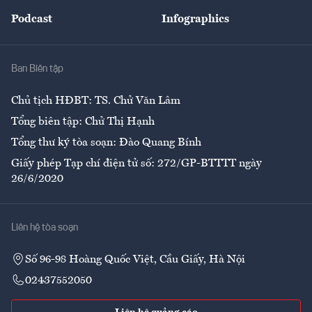
Đẹp +
An sinh
Podcast
Infographics
Giải trí
Y tế
Nhà
Ban Biên tập
Ẩm thực
Chủ tịch HĐBT: TS. Chử Văn Lâm
Tổng biên tập: Chử Thị Hạnh
Tổng thư ký tòa soạn: Đào Quang Bính
Giấy phép Tạp chí điện tử số: 272/GP-BTTTT ngày
26/6/2020
Liên hệ tòa soạn
Số 96-98 Hoàng Quốc Việt, Cầu Giấy, Hà Nội
02437552050