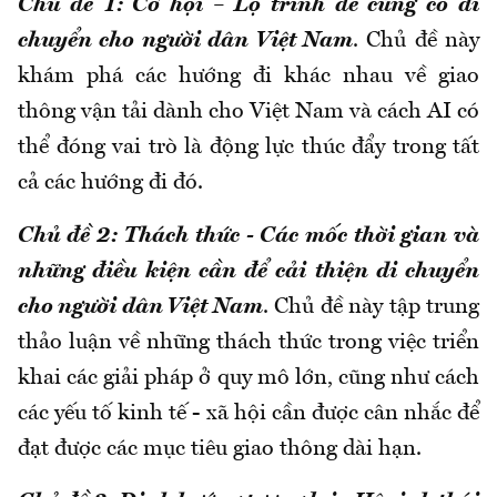
Chủ đề 1: Cơ hội –
Lộ trình để củng cố di
chuyển cho người dân Việt Nam
. Chủ đề này
khám phá
các hướng đi khác nhau về giao
thông vận tải dành cho Việt Nam và cách AI có
thể đóng vai trò là động lực thúc đẩy trong tất
cả các hướng đi đó.
Chủ đề
2: Thách thức -
Các mốc thời gian và
những điều kiện cần để cải thiện di chuyển
cho người dân Việt Nam
. Chủ đề này
tập trung
thảo
luận về
những thách thức trong việc triển
khai các giải pháp ở quy mô lớn, cũng như cách
các yếu tố kinh tế
-
xã hội cần được cân nhắc để
đạt được các mục tiêu giao thông dài hạn.