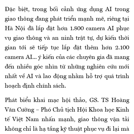
Đặc biệt, trong bối cảnh ứ
ng dụng AI trong
giao thông đang phát triển mạnh
mẽ
,
riêng tạ
i
Hà Nội đã lắp đặt hơn 1.800 camera AI phục
vụ giao thông và an ninh trật tự
, d
ự kiến thời
gian tới
sẽ tiếp tục lắp
đặt
thêm hơn 2.100
camera AI.
.. ý kiến của các
chuyên
gia
đã mang
đến
nhiều
góc nhìn từ những nghiên cứu mới
nhất về AI và lao động nhằm hỗ trợ quá trình
hoạch định chính sách.
Phát biểu khai mạc hội thảo, GS. TS Hoàng
Văn Cường – Phó Chủ tịch Hội Khoa học Kinh
tế Việt Nam nhấn mạnh, giao thông vận tải
không chỉ là hạ tầng kỹ thuật phục vụ đi lại mà