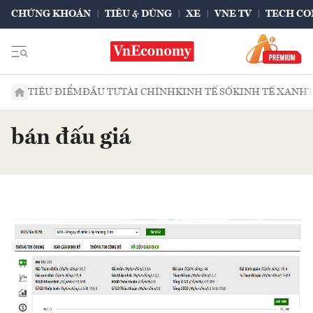
CHỨNG KHOÁN
TIÊU & DÙNG
XE
VNE TV
TECH CO
TIÊU ĐIỂM
ĐẦU TƯ
TÀI CHÍNH
KINH TẾ SỐ
KINH TẾ XANH
bán đấu giá