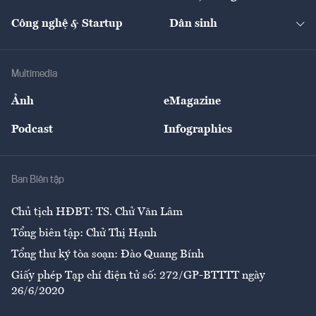
Cafe BĐS
Thị trường
Kinh doanh
Kết nối
Tạp chí kinh tế Việt Nam
eMagazine
Nhà đầu tư
Du lịch
Công nghệ & Startup
Dân sinh
Tư vấn
Nông sản
Doanh nhân
Tư vấn Tiêu & Dùng
Infographics
Hạ tầng
Sức khỏe
Khung pháp lý
Doanh nghiệp
Địa phương
Thị trường
Bảo hiểm
Multimedia
Sự kiện
Nhân lực
Ảnh
eMagazine
Đẹp +
An sinh
Podcast
Infographics
Giải trí
Y tế
Nhà
Ban Biên tập
Ẩm thực
Chủ tịch HĐBT: TS. Chử Văn Lâm
Tổng biên tập: Chử Thị Hạnh
Tổng thư ký tòa soạn: Đào Quang Bính
Giấy phép Tạp chí điện tử số: 272/GP-BTTTT ngày
26/6/2020