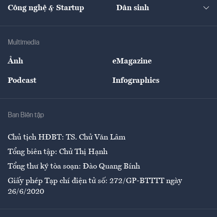
Nhà đầu tư
Du lịch
Công nghệ & Startup
Dân sinh
Tư vấn
Nông sản
Doanh nhân
Tư vấn Tiêu & Dùng
Infographics
Hạ tầng
Sức khỏe
Khung pháp lý
Doanh nghiệp
Địa phương
Thị trường
Bảo hiểm
Multimedia
Sự kiện
Nhân lực
Ảnh
eMagazine
Đẹp +
An sinh
Podcast
Infographics
Giải trí
Y tế
Nhà
Ban Biên tập
Ẩm thực
Chủ tịch HĐBT: TS. Chử Văn Lâm
Tổng biên tập: Chử Thị Hạnh
Tổng thư ký tòa soạn: Đào Quang Bính
Giấy phép Tạp chí điện tử số: 272/GP-BTTTT ngày
26/6/2020