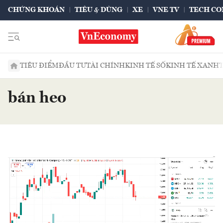
CHỨNG KHOÁN
TIÊU & DÙNG
XE
VNE TV
TECH CO
TIÊU ĐIỂM
ĐẦU TƯ
TÀI CHÍNH
KINH TẾ SỐ
KINH TẾ XANH
bán heo