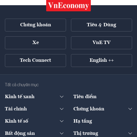
Chứng khoán
Tiêu & Dùng
Xe
VnE TV
Tech Connect
English ++
Tất cả chuyên mục
Kinh tế xanh
Tiêu điểm
Chuyển động xanh
Tài chính
Chứng khoán
Pháp lý
Ngân hàng
Doanh nghiệp niêm yết
Kinh tế số
Hạ tầng
Thương hiệu xanh
Thị trường vốn
Thị trường
Sản phẩm - Thị trường
Bất động sản
Thị trường
Diễn đàn