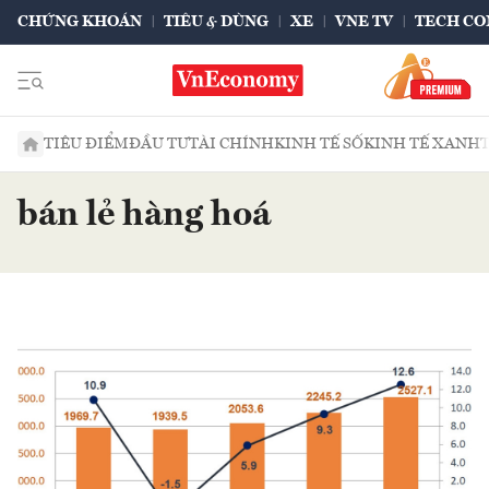
CHỨNG KHOÁN
TIÊU & DÙNG
XE
VNE TV
TECH CO
TIÊU ĐIỂM
ĐẦU TƯ
TÀI CHÍNH
KINH TẾ SỐ
KINH TẾ XANH
bán lẻ hàng hoá