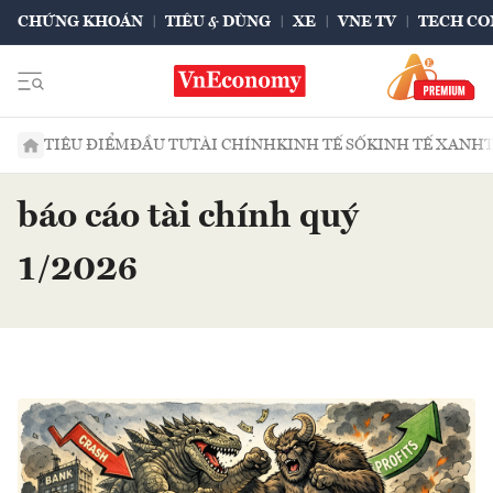
CHỨNG KHOÁN
TIÊU & DÙNG
XE
VNE TV
TECH CO
TIÊU ĐIỂM
ĐẦU TƯ
TÀI CHÍNH
KINH TẾ SỐ
KINH TẾ XANH
báo cáo tài chính quý
1/2026