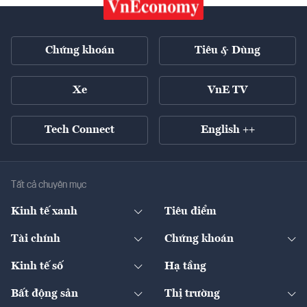
Chứng khoán
Tiêu & Dùng
Xe
VnE TV
Tech Connect
English ++
Tất cả chuyên mục
Kinh tế xanh
Tiêu điểm
Chuyển động xanh
Tài chính
Chứng khoán
Pháp lý
Ngân hàng
Doanh nghiệp niêm yết
Kinh tế số
Hạ tầng
Thương hiệu xanh
Thị trường vốn
Thị trường
Sản phẩm - Thị trường
Bất động sản
Thị trường
Diễn đàn
Thuế
Đầu tư