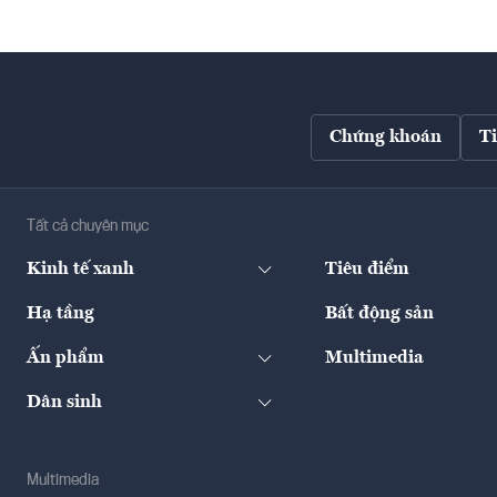
Chứng khoán
T
Tất cả chuyên mục
Kinh tế xanh
Tiêu điểm
Hạ tầng
Bất động sản
Ấn phẩm
Multimedia
Dân sinh
Multimedia