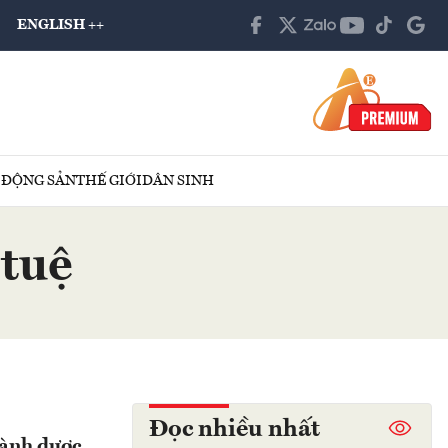
ENGLISH ++
 ĐỘNG SẢN
THẾ GIỚI
DÂN SINH
 tuệ
Đọc nhiều nhất
gành dược