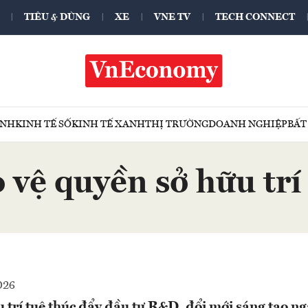
TIÊU & DÙNG
XE
VNE TV
TECH CONNECT
ÍNH
KINH TẾ SỐ
KINH TẾ XANH
THỊ TRƯỜNG
DOANH NGHIỆP
BẤT
 vệ quyền sở hữu trí
026
u trí tuệ thúc đẩy đầu tư R&D, đổi mới sáng tạo n