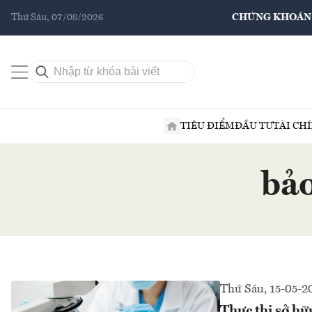
Thứ Sáu, 07/08/2026
CHỨNG KHOÁN
TIÊU ĐIỂM
ĐẦU TƯ
TÀI CH
bảo
Thứ Sáu, 15-05-2
Thực thi sở hữ