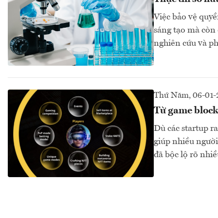
Việc bảo vệ quyề
sáng tạo mà còn 
nghiên cứu và p
Thứ Năm, 06-01-
Từ game block
Dù các startup r
giúp nhiều người
đã bộc lộ rõ nhi