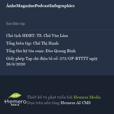
Ảnh
eMagazine
Podcast
Infographics
Ban Biên tập
Chủ tịch HĐBT: TS. Chử Văn Lâm
Tổng biên tập: Chử Thị Hạnh
Tổng thư ký tòa soạn: Đào Quang Bính
Giấy phép Tạp chí điện tử số: 272/GP-BTTTT ngày
26/6/2020
Thiết kế và phát triển bởi
Hemera Media
Dựa trên nền tảng
Hemera AI CMS