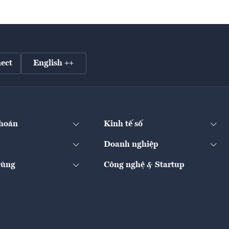
ect
English ++
hoán
Kinh tế số
Doanh nghiệp
Dùng
Công nghệ & Startup