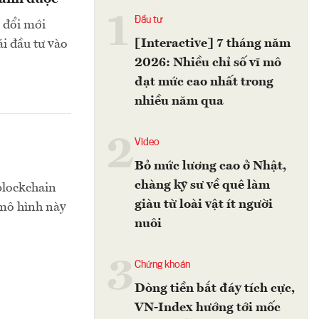
1
Đầu tư
 đổi mới
[Interactive] 7 tháng năm
i đầu tư vào
2026: Nhiều chỉ số vĩ mô
đạt mức cao nhất trong
nhiều năm qua
2
Video
Bỏ mức lương cao ở Nhật,
chàng kỹ sư về quê làm
blockchain
giàu từ loài vật ít người
 mô hình này
nuôi
3
Chứng khoán
Dòng tiền bắt đáy tích cực,
VN-Index hướng tới mốc