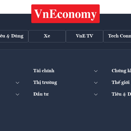
iêu & Dùng
Xe
VnE TV
Tech Conn
Tài chính
Chứng k
Thị trường
Thế giới
Đầu tư
Tiêu & 