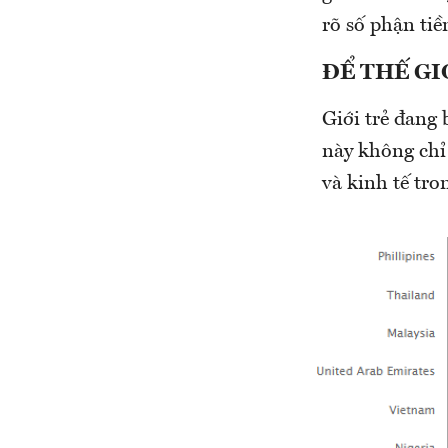
rõ số phận tiề
ĐỂ THẾ GI
Giới trẻ đang
này không chỉ
và kinh tế tro