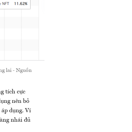
ng lai - Nguồn
g tích cực
dụng nên bỏ
n áp dụng. Ví
àng nhái đủ