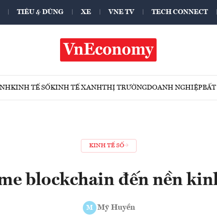
TIÊU & DÙNG
XE
VNE TV
TECH CONNECT
ÍNH
KINH TẾ SỐ
KINH TẾ XANH
THỊ TRƯỜNG
DOANH NGHIỆP
BẤT
KINH TẾ SỐ
me blockchain đến nền kinh
Mỹ Huyền
M