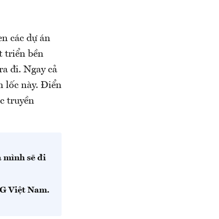
en các dự án
 triển bền
ra đi. Ngay cả
 lốc này. Điển
c truyền
 mình sẽ đi
MG Việt Nam.