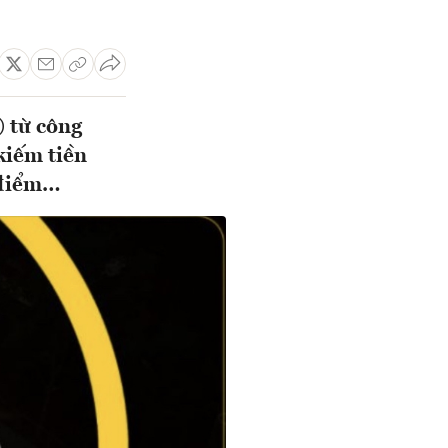
) từ công
kiếm tiền
 điểm…