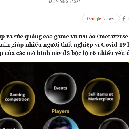
13:19, 06/01/2022
up ra sức quảng cáo game vũ trụ ảo (metaverse
ain giúp nhiều người thất nghiệp vì Covid-19 
p của các mô hình này đã bộc lộ rõ nhiều yếu