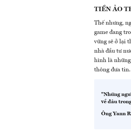
TIỀN ẢO 
Thế nhưng, ng
game đang tron
vững sẽ ở lại 
nhà đầu tư nư
hình là những
thông đưa tin.
"Những ngườ
về đâu trong
Ông Yann Ro