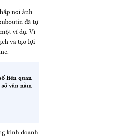
khắp nơi ảnh
uboutin đã tự
một ví dụ. Vì
ch và tạo lợi
ame.
số liên quan
n số vẫn nằm
ong kinh doanh