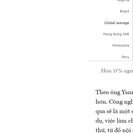
Hơn 17% người
Theo ông Yann
hơn. Công ngh
qua sẽ là một 
dụ, việc làm 
thứ, từ đồ nội