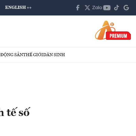
ENGLISH ++
 ĐỘNG SẢN
THẾ GIỚI
DÂN SINH
 tế số