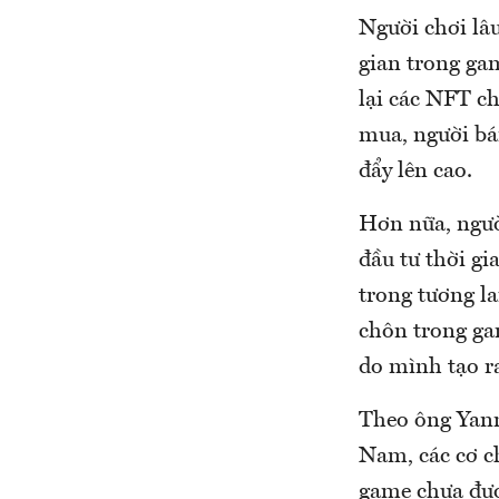
Người chơi lâu
gian trong gam
lại các NFT c
mua, người bán
đẩy lên cao.
Hơn nữa, ngườ
đầu tư thời gi
trong tương la
chôn trong ga
do mình tạo ra
Theo ông Yann
Nam, các cơ c
game chưa đượ