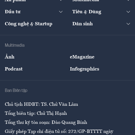
Khung pháp lý
Start-up
Dự án
Công nghiệp
Chuyển động 24h
Đối thoại
The Guide
Video
Đầu tư
Tiêu & Dùng
Quản trị số
Cafe BĐS
Thị trường
Kinh doanh
Kết nối
Tạp chí kinh tế Việt Nam
eMagazine
Nhà đầu tư
Du lịch
Công nghệ & Startup
Dân sinh
Tư vấn
Nông sản
Doanh nhân
Tư vấn Tiêu & Dùng
Infographics
Hạ tầng
Sức khỏe
Khung pháp lý
Doanh nghiệp
Địa phương
Thị trường
Bảo hiểm
Multimedia
Sự kiện
Nhân lực
Ảnh
eMagazine
Đẹp +
An sinh
Podcast
Infographics
Giải trí
Y tế
Nhà
Ban Biên tập
Ẩm thực
Chủ tịch HĐBT: TS. Chử Văn Lâm
Tổng biên tập: Chử Thị Hạnh
Tổng thư ký tòa soạn: Đào Quang Bính
Giấy phép Tạp chí điện tử số: 272/GP-BTTTT ngày