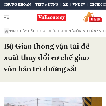
CHỨNG KHOÁN
TIÊU & DÙNG
XE
VNE TV
TECH CO
TIÊU ĐIỂM
ĐẦU TƯ
TÀI CHÍNH
KINH TẾ SỐ
KINH TẾ XANH
Bộ Giao thông vận tải đề
xuất thay đổi cơ chế giao
vốn bảo trì đường sắt