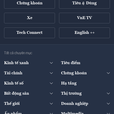
Chứng khoán
Tiêu & Dùng
Xe
VnE TV
Tech Connect
English ++
Tất cả chuyên mục
Kinh tế xanh
Tiêu điểm
Chuyển động xanh
Tài chính
Chứng khoán
Pháp lý
Ngân hàng
Doanh nghiệp niêm yết
Kinh tế số
Hạ tầng
Thương hiệu xanh
Thị trường vốn
Thị trường
Sản phẩm - Thị trường
Bất động sản
Thị trường
Diễn đàn
Thuế
Đầu tư
Tài sản số
Chính sách
Xuất nhập khẩu
Thế giới
Doanh nghiệp
Bảo hiểm
Quốc tế
Dịch vụ số
Thị trường
Khung pháp lý
Kinh tế
Chuyển động
Ấn phẩm
Multimedia