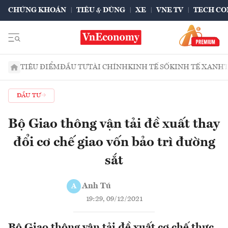
CHỨNG KHOÁN
TIÊU & DÙNG
XE
VNE TV
TECH CO
TIÊU ĐIỂM
ĐẦU TƯ
TÀI CHÍNH
KINH TẾ SỐ
KINH TẾ XANH
ĐẦU TƯ
Bộ Giao thông vận tải đề xuất thay
đổi cơ chế giao vốn bảo trì đường
sắt
Anh Tú
A
19:29, 09/12/2021
Bộ Giao thông vận tải đề xuất cơ chế thực