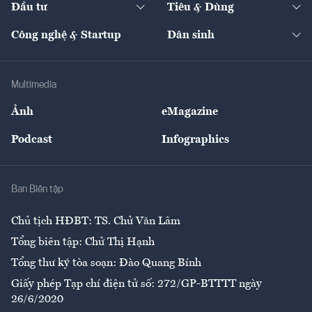
Đầu tư
Tiêu & Dùng
Quản trị số
Cafe BĐS
Thị trường
Kinh doanh
Kết nối
Tạp chí kinh tế Việt Nam
eMagazine
Nhà đầu tư
Du lịch
Công nghệ & Startup
Dân sinh
Tư vấn
Nông sản
Doanh nhân
Tư vấn Tiêu & Dùng
Infographics
Hạ tầng
Sức khỏe
Khung pháp lý
Doanh nghiệp
Địa phương
Thị trường
Bảo hiểm
Multimedia
Sự kiện
Nhân lực
Ảnh
eMagazine
Đẹp +
An sinh
Podcast
Infographics
Giải trí
Y tế
Nhà
Ban Biên tập
Ẩm thực
Chủ tịch HĐBT: TS. Chử Văn Lâm
Tổng biên tập: Chử Thị Hạnh
Tổng thư ký tòa soạn: Đào Quang Bính
Giấy phép Tạp chí điện tử số: 272/GP-BTTTT ngày
26/6/2020