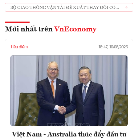
BỘ GIAO THÔNG VẬN TẢI ĐỀ XUẤT THAY ĐỔI CƠ
CHẾ GIAO VỐN BẢO TRÌ ĐƯỜNG SẮT
Mới nhất trên
VnEconomy
Tiêu điểm
18:47, 10/08/2026
Việt Nam - Australia thúc đẩy đầu tư