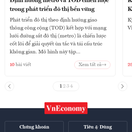
Định hướng metro và TOD chiến lược
K
trong phát triển đô thị bền vững
K
Phát triển đô thị theo định hướng giao
K
thông công cộng (TOD) kết hợp với mạng
V
lưới đường sắt đô thị (metro) là chiến lược
cốt lõi để giải quyết ùn tắc và tái cấu trúc
không gian. Mô hình này tập...
10
bài viết
Xem tất cả
2
1
2
3
4
Chứng khoán
Tiêu & Dùng