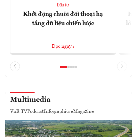
Đầu tư
Khởi động chuỗi đối thoại hạ
Huế
tầng dữ liệu chiến lược
lở 
Đọc ngay
Multimedia
VnE TV
Podcast
Infographics
eMagazine