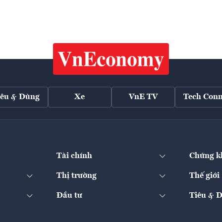
iêu & Dùng
Xe
VnE TV
Tech Conn
Tài chính
Chứng k
Thị trường
Thế giới
Đầu tư
Tiêu & 