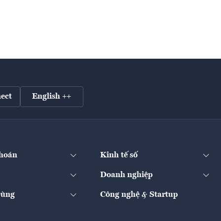
ect
English ++
hoán
Kinh tế số
Doanh nghiệp
Dùng
Công nghệ & Startup