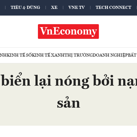
TIÊU & DÙNG
XE
VNE TV
TECH CONNECT
ÍNH
KINH TẾ SỐ
KINH TẾ XANH
THỊ TRƯỜNG
DOANH NGHIỆP
BẤT
 biển lại nóng bởi n
sản