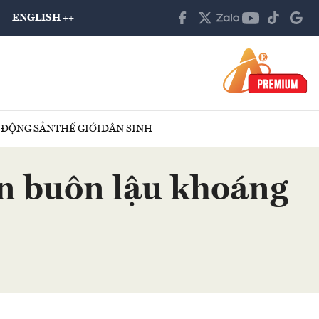
ENGLISH ++
 ĐỘNG SẢN
THẾ GIỚI
DÂN SINH
ạn buôn lậu khoáng