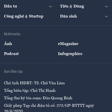
Dự án
Công nghiệp
Chuyển động 24h
Đối thoại
The Guide
Video
Đầu tư
Tiêu & Dùng
Quản trị số
Cafe BĐS
Thị trường
Kinh doanh
Kết nối
Tạp chí kinh tế Việt Nam
eMagazine
Nhà đầu tư
Du lịch
Công nghệ & Startup
Dân sinh
Tư vấn
Nông sản
Doanh nhân
Tư vấn Tiêu & Dùng
Infographics
Hạ tầng
Sức khỏe
Khung pháp lý
Doanh nghiệp
Địa phương
Thị trường
Bảo hiểm
Multimedia
Sự kiện
Nhân lực
Ảnh
eMagazine
Đẹp +
An sinh
Podcast
Infographics
Giải trí
Y tế
Nhà
Ban Biên tập
Ẩm thực
Chủ tịch HĐBT: TS. Chử Văn Lâm
Tổng biên tập: Chử Thị Hạnh
Tổng thư ký tòa soạn: Đào Quang Bính
Giấy phép Tạp chí điện tử số: 272/GP-BTTTT ngày
26/6/2020