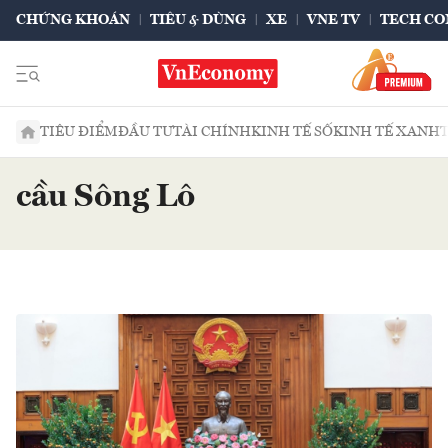
CHỨNG KHOÁN
TIÊU & DÙNG
XE
VNE TV
TECH CO
TIÊU ĐIỂM
ĐẦU TƯ
TÀI CHÍNH
KINH TẾ SỐ
KINH TẾ XANH
cầu Sông Lô