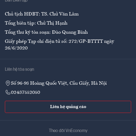
Ban Biên tập
Ẩm thực
Chủ tịch HĐBT: TS. Chử Văn Lâm
Tổng biên tập: Chử Thị Hạnh
Tổng thư ký tòa soạn: Đào Quang Bính
Giấy phép Tạp chí điện tử số: 272/GP-BTTTT ngày
26/6/2020
Liên hệ tòa soạn
Số 96-98 Hoàng Quốc Việt, Cầu Giấy, Hà Nội
02437552050
Liên hệ quảng cáo
Theo dõi VnEconomy