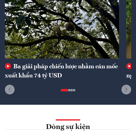
Ba giải pháp chiến lược nhằm cán mốc
xuất khẩu 74 tỷ USD
ngu
Dòng sự kiện