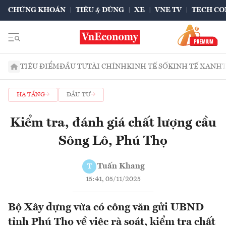
CHỨNG KHOÁN
TIÊU & DÙNG
XE
VNE TV
TECH CO
TIÊU ĐIỂM
ĐẦU TƯ
TÀI CHÍNH
KINH TẾ SỐ
KINH TẾ XANH
HẠ TẦNG
ĐẦU TƯ
Kiểm tra, đánh giá chất lượng cầu
Sông Lô, Phú Thọ
Tuấn Khang
T
15:41, 05/11/2025
Bộ Xây dựng vừa có công văn gửi UBND
tỉnh Phú Thọ về việc rà soát, kiểm tra chất