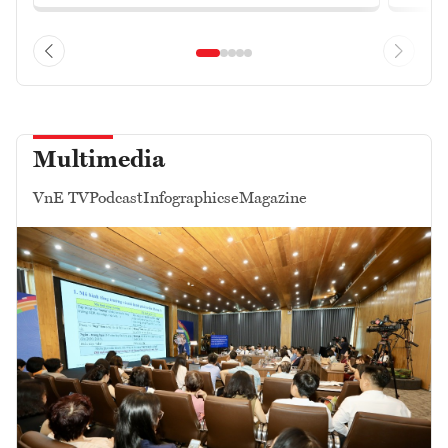
Multimedia
VnE TV
Podcast
Infographics
eMagazine