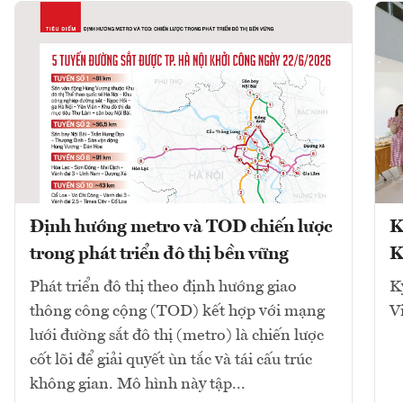
Định hướng metro và TOD chiến lược
K
trong phát triển đô thị bền vững
K
Phát triển đô thị theo định hướng giao
K
thông công cộng (TOD) kết hợp với mạng
V
lưới đường sắt đô thị (metro) là chiến lược
cốt lõi để giải quyết ùn tắc và tái cấu trúc
không gian. Mô hình này tập...