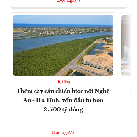
Đọc ngay
Hạ tầng
Thêm cây cầu chiến lược nối Nghệ
Đề
An - Hà Tĩnh, vốn đầu tư hơn
m
2.500 tỷ đồng
Đọc ngay