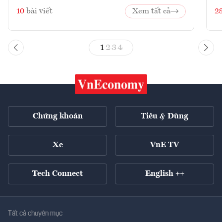
10
bài viết
Xem tất cả
2
1
2
3
4
Chứng khoán
Tiêu & Dùng
Xe
VnE TV
Tech Connect
English ++
Tất cả chuyên mục