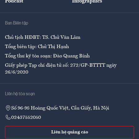
Podcast
Infographics
Giải trí
Y tế
Nhà
Ban Biên tập
Ẩm thực
Chủ tịch HĐBT: TS. Chử Văn Lâm
Tổng biên tập: Chử Thị Hạnh
Tổng thư ký tòa soạn: Đào Quang Bính
Giấy phép Tạp chí điện tử số: 272/GP-BTTTT ngày
26/6/2020
Liên hệ tòa soạn
Số 96-98 Hoàng Quốc Việt, Cầu Giấy, Hà Nội
02437552050
Liên hệ quảng cáo