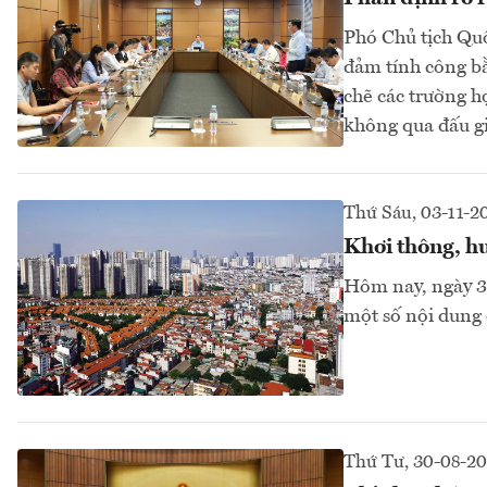
Phó Chủ tịch Quố
đảm tính công bằ
chẽ các trường hợ
không qua đấu giá
Thứ Sáu, 03-11-2
Khơi thông, hu
Hôm nay, ngày 3/
một số nội dung 
Thứ Tư, 30-08-2