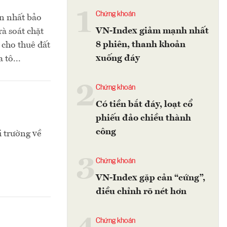
1
Chứng khoán
ớn nhất bảo
VN-Index giảm mạnh nhất
à soát chặt
8 phiên, thanh khoản
 cho thuê đất
xuống đáy
 tô...
2
Chứng khoán
Có tiền bắt đáy, loạt cổ
phiếu đảo chiều thành
công
i trường về
3
Chứng khoán
VN-Index gặp cản “cứng”,
điều chỉnh rõ nét hơn
Chứng khoán