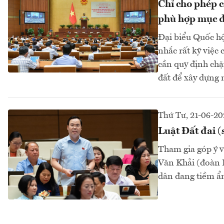
Chỉ cho phép 
phù hợp mục đ
Đại biểu Quốc hội
nhắc rất kỹ việc
cần quy định ch
đất để xây dựng 
Thứ Tư, 21-06-20
Luật Đất đai (
Tham gia góp ý v
Văn Khải (đoàn H
dân đang tiềm ẩn