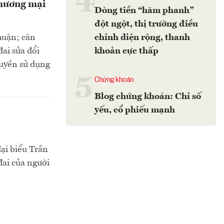
4
thương mại
Dòng tiền “hãm phanh”
đột ngột, thị trường điều
thuận; cân
chỉnh diện rộng, thanh
đai sửa đổi
khoản cực thấp
quyền sử dụng
5
Chứng khoán
Blog chứng khoán: Chỉ số
yếu, cổ phiếu mạnh
đại biểu Trần
đai của người