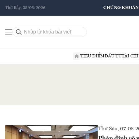
Thứ Bảy, 08/08/2026
CHỨNG KHOÁN
TIÊU ĐIỂM
ĐẦU TƯ
TÀI CH
Thứ Sáu, 07-08-
Phân định rõ r