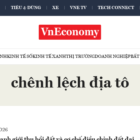
TIÊU & DÙNG
XE
VNE TV
TECH CONNECT
ÍNH
KINH TẾ SỐ
KINH TẾ XANH
THỊ TRƯỜNG
DOANH NGHIỆP
BẤT
chênh lệch địa tô
2026
anh giới thu hồi đất và cơ chế điều chỉnh đất đai