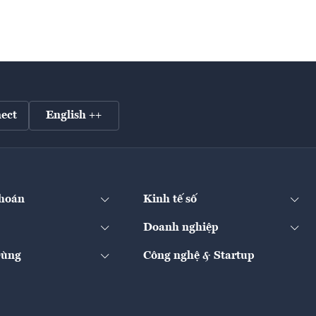
ect
English ++
hoán
Kinh tế số
Doanh nghiệp
Dùng
Công nghệ & Startup