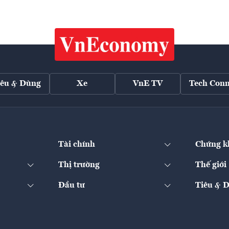
iêu & Dùng
Xe
VnE TV
Tech Conn
Tài chính
Chứng k
Thị trường
Thế giới
Đầu tư
Tiêu & 