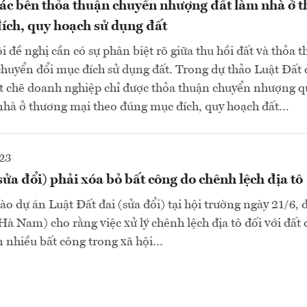
các bên thỏa thuận chuyển nhượng đất làm nhà ở 
ích, quy hoạch sử dụng đất
 đề nghị cần có sự phân biệt rõ giữa thu hồi đất và thỏa 
 chuyển đổi mục đích sử dụng đất. Trong dự thảo Luật Đất 
ặt chẽ doanh nghiệp chỉ được thỏa thuận chuyển nhượng 
nhà ở thương mại theo đúng mục đích, quy hoạch đất...
23
sửa đổi) phải xóa bỏ bất công do chênh lệch địa tô
ào dự án Luật Đất đai (sửa đổi) tại hội trường ngày 21/6, 
à Nam) cho rằng việc xử lý chênh lệch địa tô đối với đất 
 nhiều bất công trong xã hội…