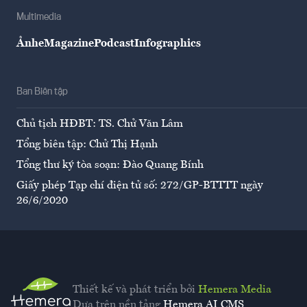
Multimedia
Ảnh
eMagazine
Podcast
Infographics
Ban Biên tập
Chủ tịch HĐBT: TS. Chử Văn Lâm
Tổng biên tập: Chử Thị Hạnh
Tổng thư ký tòa soạn: Đào Quang Bính
Giấy phép Tạp chí điện tử số: 272/GP-BTTTT ngày
26/6/2020
Thiết kế và phát triển bởi
Hemera Media
Dựa trên nền tảng
Hemera AI CMS