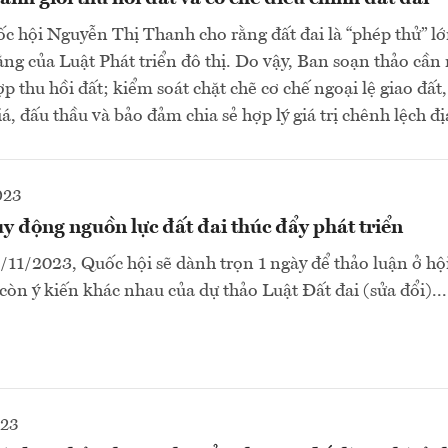
c hội Nguyễn Thị Thanh cho rằng đất đai là “phép thử” l
ng của Luật Phát triển đô thị. Do vậy, Ban soạn thảo cần r
p thu hồi đất; kiểm soát chặt chẽ cơ chế ngoại lệ giao đất,
, đấu thầu và bảo đảm chia sẻ hợp lý giá trị chênh lệch địa
023
y động nguồn lực đất đai thúc đẩy phát triển
11/2023, Quốc hội sẽ dành trọn 1 ngày để thảo luận ở hộ
còn ý kiến khác nhau của dự thảo Luật Đất đai (sửa đổi)...
023