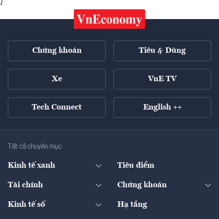
}
Chứng khoán
Tiêu & Dùng
Xe
VnE TV
Tech Connect
English ++
Tất cả chuyên mục
Kinh tế xanh
Tiêu điểm
Chuyển động xanh
Tài chính
Chứng khoán
Pháp lý
Ngân hàng
Doanh nghiệp niêm yết
Kinh tế số
Hạ tầng
Thương hiệu xanh
Thị trường vốn
Thị trường
Sản phẩm - Thị trường