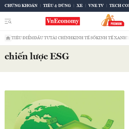
CHỨNG KHOÁN
TIÊU & DÙNG
XE
VNE TV
TECH CO
TIÊU ĐIỂM
ĐẦU TƯ
TÀI CHÍNH
KINH TẾ SỐ
KINH TẾ XANH
chiến lược ESG