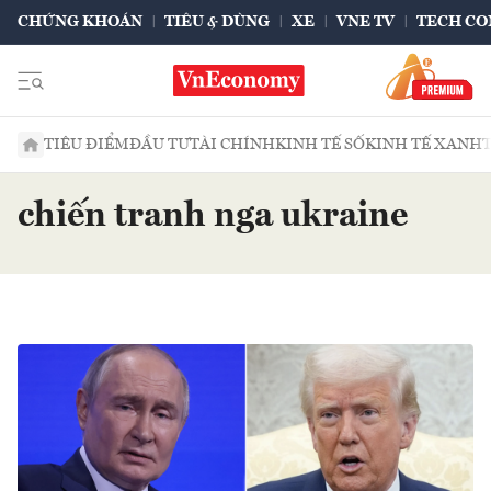
CHỨNG KHOÁN
TIÊU & DÙNG
XE
VNE TV
TECH CO
TIÊU ĐIỂM
ĐẦU TƯ
TÀI CHÍNH
KINH TẾ SỐ
KINH TẾ XANH
chiến tranh nga ukraine