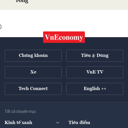
ròng
}
Chứng khoán
Tiêu & Dùng
Xe
VnE TV
Tech Connect
English ++
Tất cả chuyên mục
Kinh tế xanh
Tiêu điểm