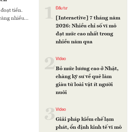
1
Đầu tư
đoạt tiền.
[Interactive] 7 tháng năm
càng nhiều...
2026: Nhiều chỉ số vĩ mô
đạt mức cao nhất trong
nhiều năm qua
2
Video
Bỏ mức lương cao ở Nhật,
chàng kỹ sư về quê làm
giàu từ loài vật ít người
nuôi
3
Video
Giải pháp kiềm chế lạm
phát, ổn định kinh tế vĩ mô