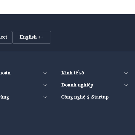
ect
English ++
hoán
Kinh tế số
Doanh nghiệp
Dùng
Công nghệ & Startup