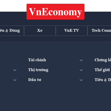
iêu & Dùng
Xe
VnE TV
Tech Conn
Tài chính
Chứng k
Thị trường
Thế giới
Đầu tư
Tiêu & 