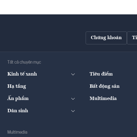
Chứng khoán
T
Tất cả chuyên mục
Kinh tế xanh
Tiêu điểm
Hạ tầng
Bất động sản
Ấn phẩm
Multimedia
Dân sinh
Multimedia