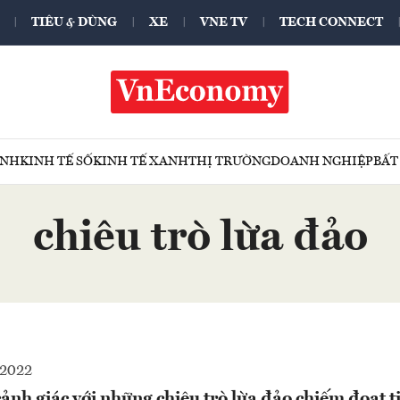
TIÊU & DÙNG
XE
VNE TV
TECH CONNECT
ÍNH
KINH TẾ SỐ
KINH TẾ XANH
THỊ TRƯỜNG
DOANH NGHIỆP
BẤT
chiêu trò lừa đảo
-2022
cảnh giác với những chiêu trò lừa đảo chiếm đoạt t