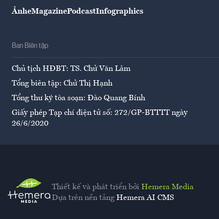
Ảnh
eMagazine
Podcast
Infographics
Ban Biên tập
Chủ tịch HĐBT: TS. Chử Văn Lâm
Tổng biên tập: Chử Thị Hạnh
Tổng thư ký tòa soạn: Đào Quang Bính
Giấy phép Tạp chí điện tử số: 272/GP-BTTTT ngày
26/6/2020
Thiết kế và phát triển bởi
Hemera Media
Dựa trên nền tảng
Hemera AI CMS