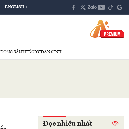
ENGLISH ++
 ĐỘNG SẢN
THẾ GIỚI
DÂN SINH
Đọc nhiều nhất
iền