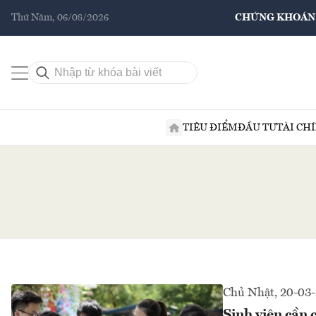
Thứ Năm, 06/08/2026
CHỨNG KHOÁN
TIÊU ĐIỂM
ĐẦU TƯ
TÀI CH
Chủ Nhật, 20-03
Sinh viên cần 