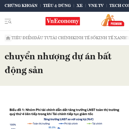
CHỨNG KHOÁN
TIÊU & DÙNG
XE
VNE TV
TECH CO
TIÊU ĐIỂM
ĐẦU TƯ
TÀI CHÍNH
KINH TẾ SỐ
KINH TẾ XANH
chuyển nhượng dự án bất
động sản