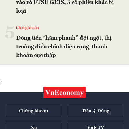
vào rổ FTSE GEIS, 5 cổ phiếu khác bị
loại
5
Chứng khoán
Dòng tiền “hãm phanh” đột ngột, thị
trường điều chỉnh diện rộng, thanh
khoản cực thấp
}
Chứng khoán
Tiêu & Dùng
Xe
VnE TV