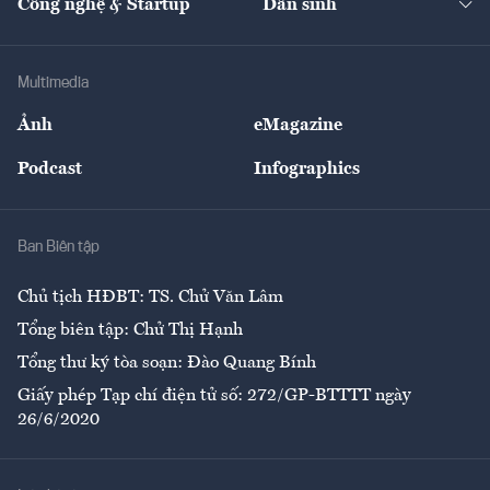
Công nghệ & Startup
Dân sinh
Tư vấn
Nông sản
Doanh nhân
Tư vấn Tiêu & Dùng
Infographics
Hạ tầng
Sức khỏe
Khung pháp lý
Doanh nghiệp
Địa phương
Thị trường
Bảo hiểm
Multimedia
Sự kiện
Nhân lực
Ảnh
eMagazine
Đẹp +
An sinh
Podcast
Infographics
Giải trí
Y tế
Nhà
Ban Biên tập
Ẩm thực
Chủ tịch HĐBT: TS. Chử Văn Lâm
Tổng biên tập: Chử Thị Hạnh
Tổng thư ký tòa soạn: Đào Quang Bính
Giấy phép Tạp chí điện tử số: 272/GP-BTTTT ngày
26/6/2020