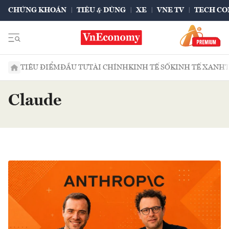
CHỨNG KHOÁN
TIÊU & DÙNG
XE
VNE TV
TECH CO
TIÊU ĐIỂM
ĐẦU TƯ
TÀI CHÍNH
KINH TẾ SỐ
KINH TẾ XANH
Claude