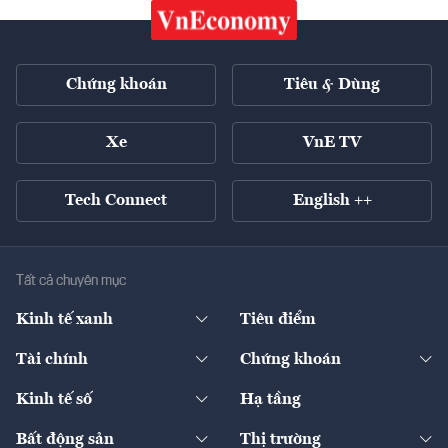
Chứng khoán
Tiêu & Dùng
Xe
VnE TV
Tech Connect
English ++
Tất cả chuyên mục
Kinh tế xanh
Tiêu điểm
Chuyển động xanh
Tài chính
Chứng khoán
Pháp lý
Ngân hàng
Doanh nghiệp niêm yết
Kinh tế số
Hạ tầng
Thương hiệu xanh
Thị trường vốn
Thị trường
Sản phẩm - Thị trường
Bất động sản
Thị trường