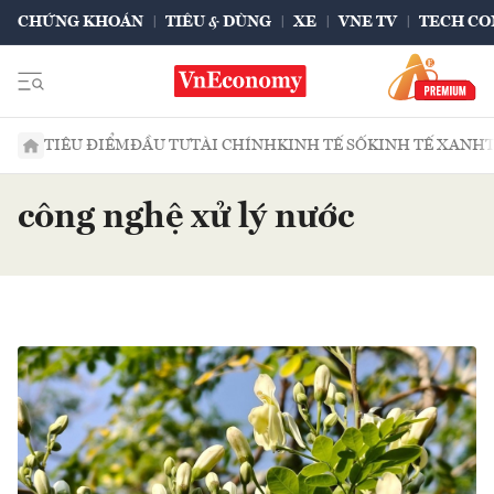
CHỨNG KHOÁN
TIÊU & DÙNG
XE
VNE TV
TECH CO
TIÊU ĐIỂM
ĐẦU TƯ
TÀI CHÍNH
KINH TẾ SỐ
KINH TẾ XANH
công nghệ xử lý nước