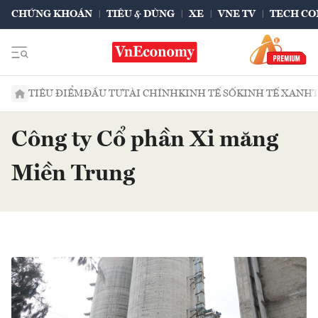
CHỨNG KHOÁN
TIÊU & DÙNG
XE
VNE TV
TECH CO
TIÊU ĐIỂM
ĐẦU TƯ
TÀI CHÍNH
KINH TẾ SỐ
KINH TẾ XANH
Công ty Cổ phần Xi măng
Miền Trung