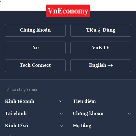
Chứng khoán
Tiêu & Dùng
Xe
VnE TV
Tech Connect
English ++
Tất cả chuyên mục
Kinh tế xanh
Tiêu điểm
Chuyển động xanh
Tài chính
Chứng khoán
Pháp lý
Ngân hàng
Doanh nghiệp niêm yết
Kinh tế số
Hạ tầng
Thương hiệu xanh
Thị trường vốn
Thị trường
Sản phẩm - Thị trường