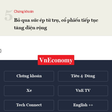
5
Chứng khoán
Bỏ qua sức ép từ trụ, cổ phiếu tiếp tục
tăng diện rộng
}
Chứng khoán
Tiêu & Dùng
Xe
VnE TV
Tech Connect
English ++