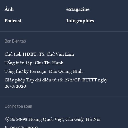
Sự kiện
Nhân lực
Ảnh
eMagazine
Đẹp +
An sinh
Podcast
Infographics
Giải trí
Y tế
Nhà
Ban Biên tập
Ẩm thực
Chủ tịch HĐBT: TS. Chử Văn Lâm
Tổng biên tập: Chử Thị Hạnh
Tổng thư ký tòa soạn: Đào Quang Bính
Giấy phép Tạp chí điện tử số: 272/GP-BTTTT ngày
26/6/2020
Liên hệ tòa soạn
Số 96-98 Hoàng Quốc Việt, Cầu Giấy, Hà Nội