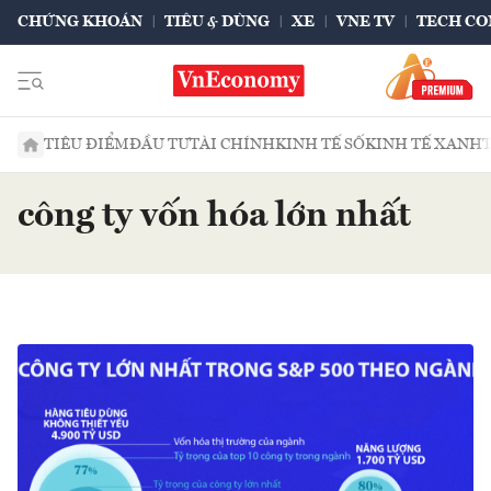
CHỨNG KHOÁN
TIÊU & DÙNG
XE
VNE TV
TECH CO
TIÊU ĐIỂM
ĐẦU TƯ
TÀI CHÍNH
KINH TẾ SỐ
KINH TẾ XANH
công ty vốn hóa lớn nhất