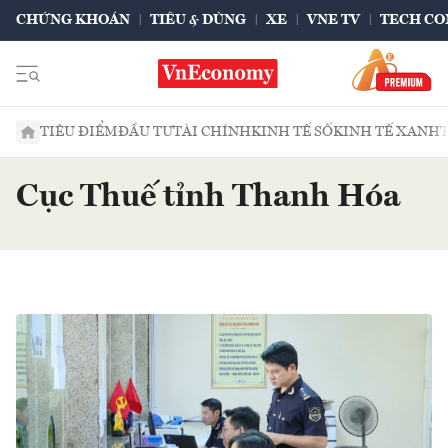
CHỨNG KHOÁN
TIÊU & DÙNG
XE
VNE TV
TECH CO
TIÊU ĐIỂM
ĐẦU TƯ
TÀI CHÍNH
KINH TẾ SỐ
KINH TẾ XANH
Cục Thuế tỉnh Thanh Hóa