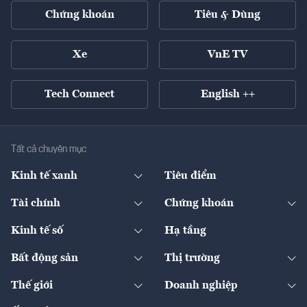
Chứng khoán
Tiêu & Dùng
Xe
VnE TV
Tech Connect
English ++
Tất cả chuyên mục
Kinh tế xanh
Tiêu điểm
Chuyển động xanh
Tài chính
Chứng khoán
Pháp lý
Ngân hàng
Doanh nghiệp niêm yết
Kinh tế số
Hạ tầng
Thương hiệu xanh
Thị trường vốn
Thị trường
Sản phẩm - Thị trường
Bất động sản
Thị trường
Diễn đàn
Thuế
Đầu tư
Tài sản số
Chính sách
Xuất nhập khẩu
Thế giới
Doanh nghiệp
Bảo hiểm
Quốc tế
Dịch vụ số
Thị trường
Khung pháp lý
Kinh tế
Chuyển động