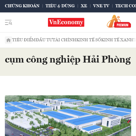
CHỨNG KHOÁN
TIÊU & DÙNG
XE
VNE TV
TECH CO
TIÊU ĐIỂM
ĐẦU TƯ
TÀI CHÍNH
KINH TẾ SỐ
KINH TẾ XANH
cụm công nghiệp Hải Phòng