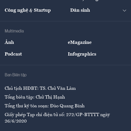
Quản trị số
Cafe BĐS
Thị trường
Kinh doanh
Kết nối
Tạp chí kinh tế Việt Nam
eMagazine
Nhà đầu tư
Du lịch
Công nghệ & Startup
Dân sinh
Tư vấn
Nông sản
Doanh nhân
Tư vấn Tiêu & Dùng
Infographics
Hạ tầng
Sức khỏe
Khung pháp lý
Doanh nghiệp
Địa phương
Thị trường
Bảo hiểm
Multimedia
Sự kiện
Nhân lực
Ảnh
eMagazine
Đẹp +
An sinh
Podcast
Infographics
Giải trí
Y tế
Nhà
Ban Biên tập
Ẩm thực
Chủ tịch HĐBT: TS. Chử Văn Lâm
Tổng biên tập: Chử Thị Hạnh
Tổng thư ký tòa soạn: Đào Quang Bính
Giấy phép Tạp chí điện tử số: 272/GP-BTTTT ngày
26/6/2020