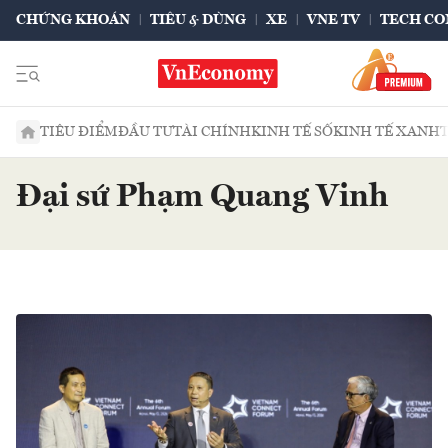
CHỨNG KHOÁN
TIÊU & DÙNG
XE
VNE TV
TECH CO
TIÊU ĐIỂM
ĐẦU TƯ
TÀI CHÍNH
KINH TẾ SỐ
KINH TẾ XANH
Đại sứ Phạm Quang Vinh