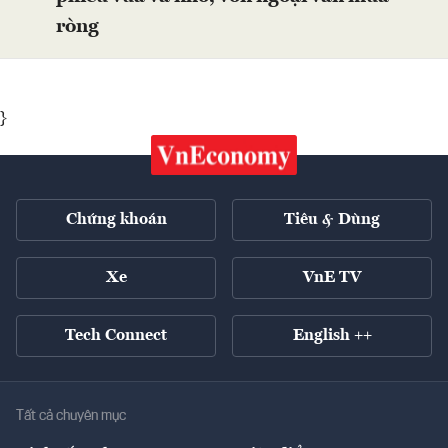
ròng
}
Chứng khoán
Tiêu & Dùng
Xe
VnE TV
Tech Connect
English ++
Tất cả chuyên mục