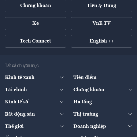
Chứng khoán
Tiêu & Dùng
Xe
VnE TV
Tech Connect
English ++
Tất cả chuyên mục
Kinh tế xanh
Tiêu điểm
Chuyển động xanh
Tài chính
Chứng khoán
Pháp lý
Ngân hàng
Doanh nghiệp niêm yết
Kinh tế số
Hạ tầng
Thương hiệu xanh
Thị trường vốn
Thị trường
Sản phẩm - Thị trường
Bất động sản
Thị trường
Diễn đàn
Thuế
Đầu tư
Tài sản số
Chính sách
Xuất nhập khẩu
Thế giới
Doanh nghiệp
Bảo hiểm
Quốc tế
Dịch vụ số
Thị trường
Khung pháp lý
Kinh tế
Chuyển động