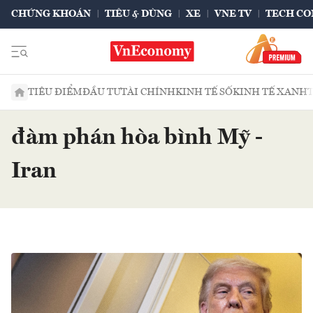
CHỨNG KHOÁN
TIÊU & DÙNG
XE
VNE TV
TECH CO
TIÊU ĐIỂM
ĐẦU TƯ
TÀI CHÍNH
KINH TẾ SỐ
KINH TẾ XANH
đàm phán hòa bình Mỹ -
Iran