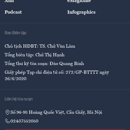
Ảnh
eMagazine
Đẹp +
An sinh
Podcast
Infographics
Giải trí
Y tế
Nhà
Ban Biên tập
Ẩm thực
Chủ tịch HĐBT: TS. Chử Văn Lâm
Tổng biên tập: Chử Thị Hạnh
Tổng thư ký tòa soạn: Đào Quang Bính
Giấy phép Tạp chí điện tử số: 272/GP-BTTTT ngày
26/6/2020
Liên hệ tòa soạn
Số 96-98 Hoàng Quốc Việt, Cầu Giấy, Hà Nội
02437552050