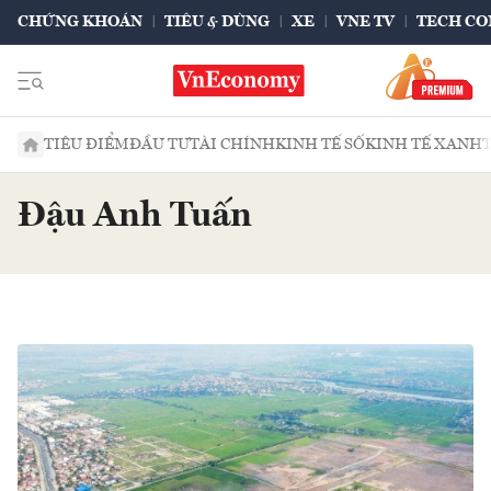
CHỨNG KHOÁN
TIÊU & DÙNG
XE
VNE TV
TECH CO
TIÊU ĐIỂM
ĐẦU TƯ
TÀI CHÍNH
KINH TẾ SỐ
KINH TẾ XANH
Đậu Anh Tuấn