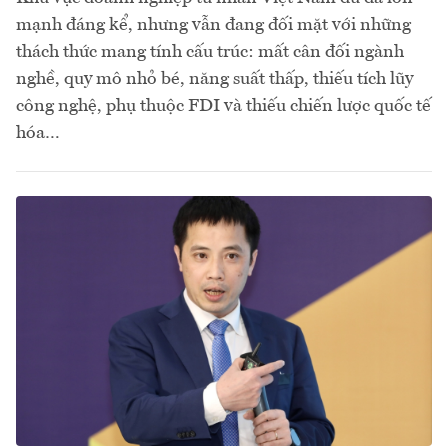
mạnh đáng kể, nhưng vẫn đang đối mặt với những
thách thức mang tính cấu trúc: mất cân đối ngành
nghề, quy mô nhỏ bé, năng suất thấp, thiếu tích lũy
công nghệ, phụ thuộc FDI và thiếu chiến lược quốc tế
hóa…