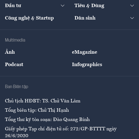
Chuyển động 24h
Đối thoại
The Guide
Video
Đầu tư
Tiêu & Dùng
Quản trị số
Cafe BĐS
Thị trường
Kinh doanh
Kết nối
Tạp chí kinh tế Việt Nam
eMagazine
Nhà đầu tư
Du lịch
Công nghệ & Startup
Dân sinh
Tư vấn
Nông sản
Doanh nhân
Tư vấn Tiêu & Dùng
Infographics
Hạ tầng
Sức khỏe
Khung pháp lý
Doanh nghiệp
Địa phương
Thị trường
Bảo hiểm
Multimedia
Sự kiện
Nhân lực
Ảnh
eMagazine
Đẹp +
An sinh
Podcast
Infographics
Giải trí
Y tế
Nhà
Ban Biên tập
Ẩm thực
Chủ tịch HĐBT: TS. Chử Văn Lâm
Tổng biên tập: Chử Thị Hạnh
Tổng thư ký tòa soạn: Đào Quang Bính
Giấy phép Tạp chí điện tử số: 272/GP-BTTTT ngày
26/6/2020