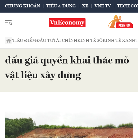
CHỨNG KHOÁN
TIÊU & DÙNG
XE
VNE TV
TECH CO
TIÊU ĐIỂM
ĐẦU TƯ
TÀI CHÍNH
KINH TẾ SỐ
KINH TẾ XANH
đấu giá quyền khai thác mỏ
vật liệu xây dựng