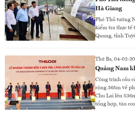
Hà Giang
Phó Thủ tướng N
kiểm tra thực tế
Quang, tỉnh Tuy
Thứ Ba, 04-02-2
Quảng Nam khá
Công trình cầu c
rộng 365m về phí
Chu Lai lên 836m
tổng hợp, tàu con