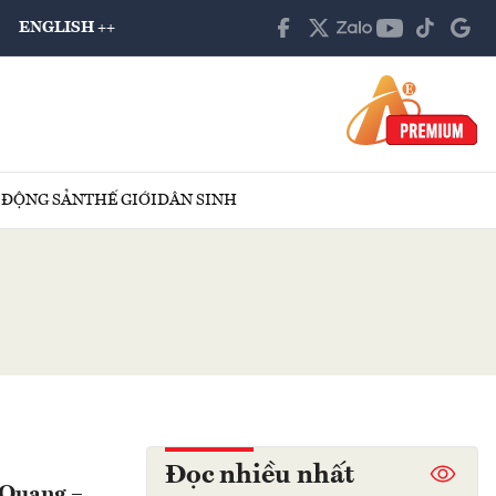
ENGLISH ++
 ĐỘNG SẢN
THẾ GIỚI
DÂN SINH
Đọc nhiều nhất
 Quang –