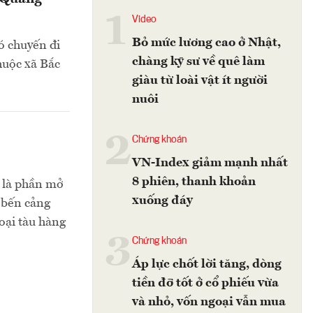
1
Video
Bỏ mức lương cao ở Nhật,
ó chuyến đi
chàng kỹ sư về quê làm
huộc xã Bắc
giàu từ loài vật ít người
nuôi
2
Chứng khoán
VN-Index giảm mạnh nhất
8 phiên, thanh khoản
n là phần mở
xuống đáy
n bến cảng
oại tàu hàng
3
Chứng khoán
Áp lực chốt lời tăng, dòng
tiền đỡ tốt ở cổ phiếu vừa
và nhỏ, vốn ngoại vẫn mua