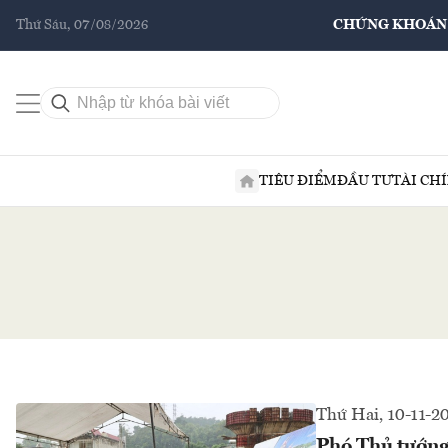
Thứ Sáu, 07/08/2026
CHỨNG KHOÁN
TIÊU ĐIỂM
ĐẦU TƯ
TÀI CH
Thứ Hai, 10-11-2
Phó Thủ tướng