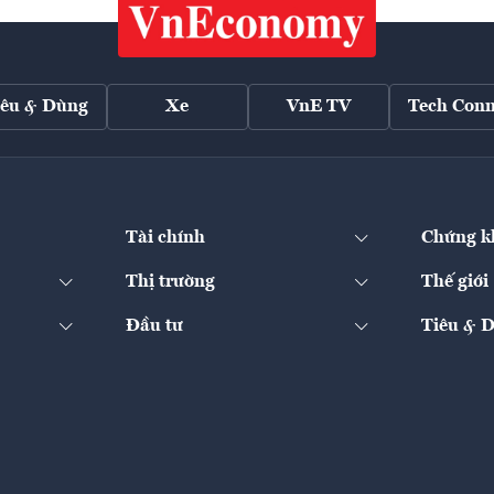
iêu & Dùng
Xe
VnE TV
Tech Conn
Tài chính
Chứng k
Thị trường
Thế giới
Đầu tư
Tiêu & 