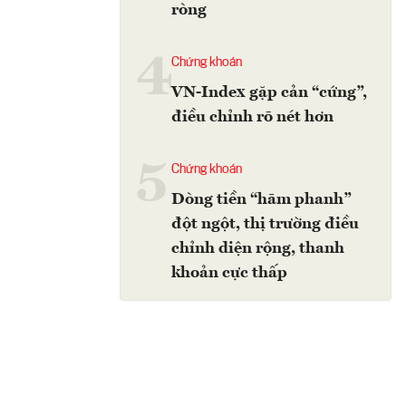
ròng
4
Chứng khoán
VN-Index gặp cản “cứng”,
điều chỉnh rõ nét hơn
5
Chứng khoán
Dòng tiền “hãm phanh”
đột ngột, thị trường điều
chỉnh diện rộng, thanh
khoản cực thấp