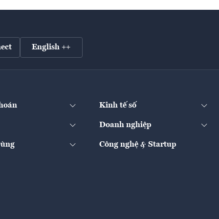
ect
English ++
hoán
Kinh tế số
Doanh nghiệp
Dùng
Công nghệ & Startup