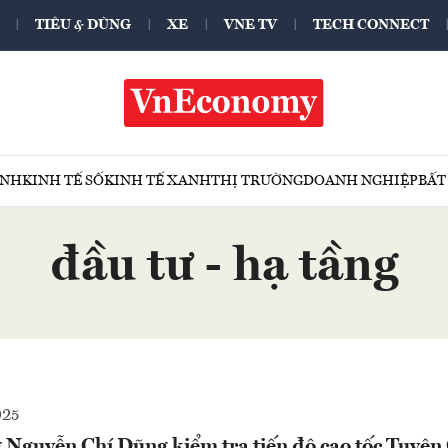
TIÊU & DÙNG
XE
VNE TV
TECH CONNECT
ÍNH
KINH TẾ SỐ
KINH TẾ XANH
THỊ TRƯỜNG
DOANH NGHIỆP
BẤT
đầu tư - hạ tầng
025
 Nguyễn Chí Dũng kiểm tra tiến độ cao tốc Tuyên