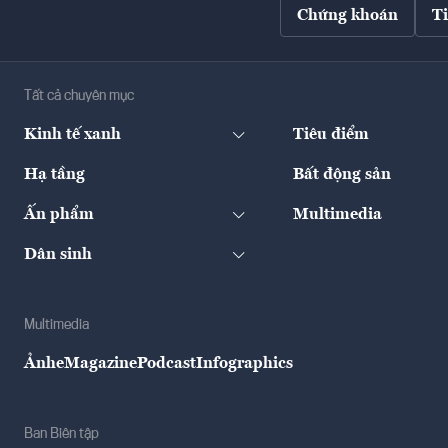
Chứng khoán
T
Tất cả chuyên mục
Kinh tế xanh
Tiêu điểm
Hạ tầng
Bất động sản
Ấn phẩm
Multimedia
Dân sinh
Multimedia
Ảnh
eMagazine
Podcast
Infographics
Ban Biên tập