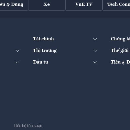
iêu & Dùng
Xe
VnE TV
Tech Conn
Tài chính
Chứng k
Thị trường
Thế giới
Đầu tư
Tiêu & 
Liên hệ tòa soạn