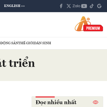
ENGLISH ++
 ĐỘNG SẢN
THẾ GIỚI
DÂN SINH
t triển
Đọc nhiều nhất