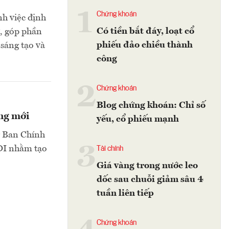
1
Chứng khoán
nh việc định
Có tiền bắt đáy, loạt cổ
ư, góp phần
phiếu đảo chiều thành
sáng tạo và
công
2
Chứng khoán
Blog chứng khoán: Chỉ số
ởng mới
yếu, cổ phiếu mạnh
g Ban Chính
3
FDI nhằm tạo
Tài chính
Giá vàng trong nước leo
dốc sau chuỗi giảm sâu 4
tuần liên tiếp
Chứng khoán