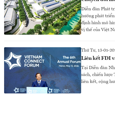
Diễn đàn Phát tr
hướng phát triển
định hình mô hìn
vị thế của Việt N
Thứ Tư, 13-05-20
Liên kết FDI v
Tại Diễn đàn Nh
sách, chiến lược
liên kết, cộng h