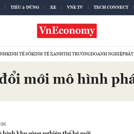
TIÊU & DÙNG
XE
VNE TV
TECH CONNECT
ÍNH
KINH TẾ SỐ
KINH TẾ XANH
THỊ TRƯỜNG
DOANH NGHIỆP
BẤT
đổi mới mô hình phá
026
 hình khu công nghiệp thế hệ mới