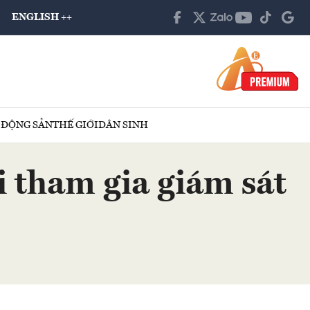
ENGLISH ++
 ĐỘNG SẢN
THẾ GIỚI
DÂN SINH
i tham gia giám sát