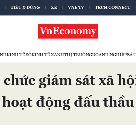
TIÊU & DÙNG
XE
VNE TV
TECH CONNECT
ÍNH
KINH TẾ SỐ
KINH TẾ XANH
THỊ TRƯỜNG
DOANH NGHIỆP
BẤT
 chức giám sát xã hộ
hoạt động đấu thầu