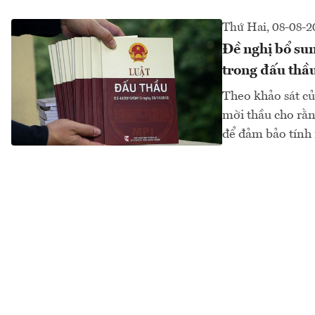
Thứ Hai, 08-08-2
Đề nghị bổ sun
trong đấu thầ
Theo khảo sát củ
mời thầu cho rằn
để đảm bảo tính 