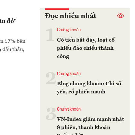
Đọc nhiều nhất
ân đỏ"
1
Chứng khoán
Có tiền bắt đáy, loạt cổ
hơn 57% bên
phiếu đảo chiều thành
g đấu thầu,
công
2
Chứng khoán
Blog chứng khoán: Chỉ số
yếu, cổ phiếu mạnh
3
Chứng khoán
VN-Index giảm mạnh nhất
8 phiên, thanh khoản