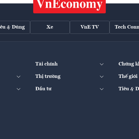
iêu & Dùng
Xe
VnE TV
Tech Conn
Tài chính
Chứng k
Thị trường
Thế giới
Đầu tư
Tiêu & 