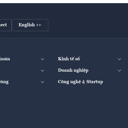
ect
English ++
hoán
Kinh tế số
Doanh nghiệp
Dùng
Công nghệ & Startup