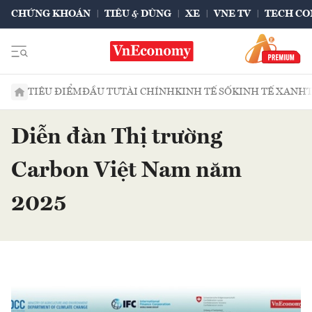
CHỨNG KHOÁN
TIÊU & DÙNG
XE
VNE TV
TECH CO
TIÊU ĐIỂM
ĐẦU TƯ
TÀI CHÍNH
KINH TẾ SỐ
KINH TẾ XANH
Diễn đàn Thị trường
Carbon Việt Nam năm
2025