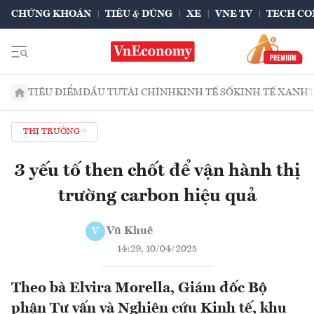
CHỨNG KHOÁN
TIÊU & DÙNG
XE
VNE TV
TECH CO
TIÊU ĐIỂM
ĐẦU TƯ
TÀI CHÍNH
KINH TẾ SỐ
KINH TẾ XANH
THỊ TRƯỜNG
3 yếu tố then chốt để vận hành thị
trường carbon hiệu quả
Vũ Khuê
V
14:29, 10/04/2025
Theo bà Elvira Morella, Giám đốc Bộ
phận Tư vấn và Nghiên cứu Kinh tế, khu