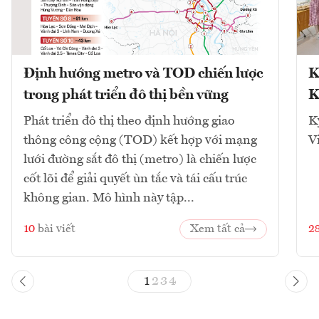
Định hướng metro và TOD chiến lược
K
trong phát triển đô thị bền vững
K
Phát triển đô thị theo định hướng giao
K
thông công cộng (TOD) kết hợp với mạng
V
lưới đường sắt đô thị (metro) là chiến lược
cốt lõi để giải quyết ùn tắc và tái cấu trúc
không gian. Mô hình này tập...
10
bài viết
Xem tất cả
2
1
2
3
4