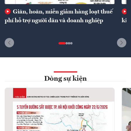
Giãn, hoãn, miễn giảm hàng loạt thuế
phí hỗ trợ người dân và doanh nghiệp
kin
Dòng sự kiện