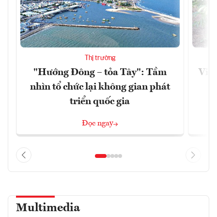
Thị trường
"Hướng Đông – tỏa Tây": Tầm
Việt
nhìn tổ chức lại không gian phát
g
triển quốc gia
Đọc ngay
Multimedia