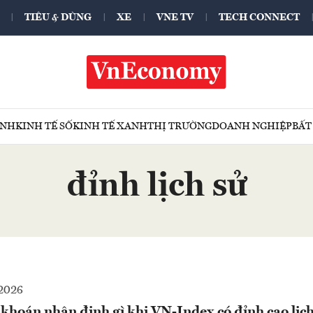
TIÊU & DÙNG
XE
VNE TV
TECH CONNECT
ÍNH
KINH TẾ SỐ
KINH TẾ XANH
THỊ TRƯỜNG
DOANH NGHIỆP
BẤT
đỉnh lịch sử
2026
khoán nhận định gì khi VN-Index có đỉnh cao lịc