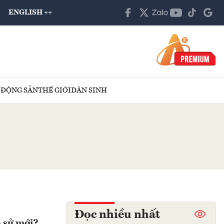
ENGLISH ++
 ĐỘNG SẢN
THẾ GIỚI
DÂN SINH
Đọc nhiều nhất
h sử mới?