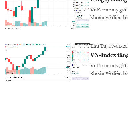
VnEconomy giới 
khoán về diễn bi
Thứ Tư, 07-01-2
VN-Index tăng
VnEconomy giới 
khoán về diễn bi