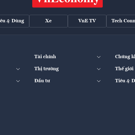
iêu & Dùng
Xe
VnE TV
Tech Conn
Tài chính
Chứng k
Thị trường
Thế giới
Đầu tư
Tiêu & 