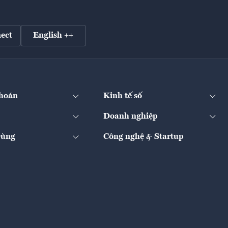
ect
English ++
hoán
Kinh tế số
Doanh nghiệp
Dùng
Công nghệ & Startup