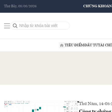
Thứ Bảy, 08/08/2026
CHỨNG KHOÁN
TIÊU ĐIỂM
ĐẦU TƯ
TÀI CH
Thứ Năm, 14-05-
Công ty chứng 