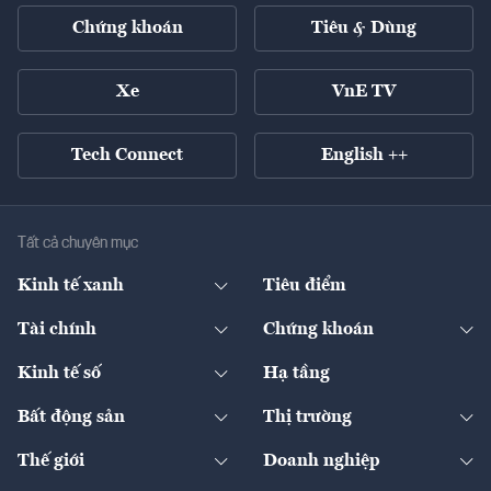
Chứng khoán
Tiêu & Dùng
Xe
VnE TV
Tech Connect
English ++
Tất cả chuyên mục
Kinh tế xanh
Tiêu điểm
Chuyển động xanh
Tài chính
Chứng khoán
Pháp lý
Ngân hàng
Doanh nghiệp niêm yết
Kinh tế số
Hạ tầng
Thương hiệu xanh
Thị trường vốn
Thị trường
Sản phẩm - Thị trường
Bất động sản
Thị trường
Diễn đàn
Thuế
Đầu tư
Tài sản số
Chính sách
Xuất nhập khẩu
Thế giới
Doanh nghiệp
Bảo hiểm
Quốc tế
Dịch vụ số
Thị trường
Khung pháp lý