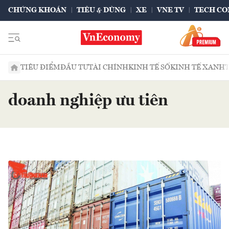
CHỨNG KHOÁN
TIÊU & DÙNG
XE
VNE TV
TECH CO
TIÊU ĐIỂM
ĐẦU TƯ
TÀI CHÍNH
KINH TẾ SỐ
KINH TẾ XANH
doanh nghiệp ưu tiên