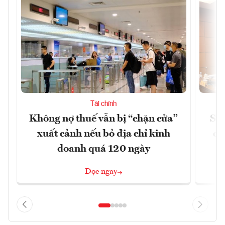
Tài chính
Không nợ thuế vẫn bị “chặn cửa”
Sửa
xuất cảnh nếu bỏ địa chỉ kinh
ca
doanh quá 120 ngày
Đọc ngay