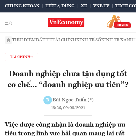
CHỨNG KHOÁN
TIÊU & DÙNG
XE
VNE TV
TECH CO
TIÊU ĐIỂM
ĐẦU TƯ
TÀI CHÍNH
KINH TẾ SỐ
KINH TẾ XANH
TÀI CHÍNH
Doanh nghiệp chưa tận dụng tốt
cơ chế… “doanh nghiệp ưu tiên”?
Bùi Ngọc Tuấn (*)
B
18:26, 09/08/2021
Việc được công nhận là doanh nghiệp ưu
tiên trong lĩnh vực hải quan mang lại rất