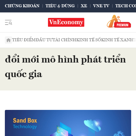
CHỨNG KHOÁN
TIÊU & DÙNG
XE
VNE TV
TECH CO
TIÊU ĐIỂM
ĐẦU TƯ
TÀI CHÍNH
KINH TẾ SỐ
KINH TẾ XANH
đổi mới mô hình phát triển
quốc gia