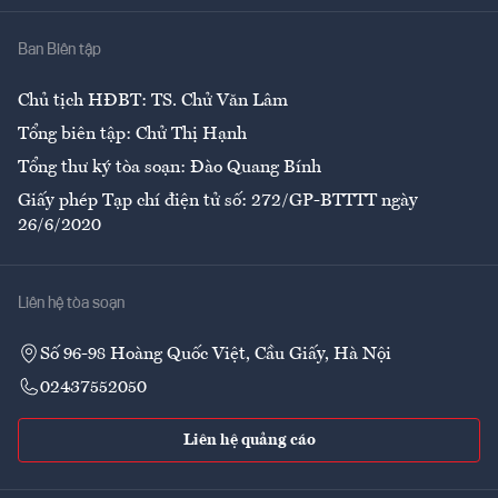
Nhà
Ban Biên tập
Ẩm thực
Chủ tịch HĐBT: TS. Chử Văn Lâm
Tổng biên tập: Chử Thị Hạnh
Tổng thư ký tòa soạn: Đào Quang Bính
Giấy phép Tạp chí điện tử số: 272/GP-BTTTT ngày
26/6/2020
Liên hệ tòa soạn
Số 96-98 Hoàng Quốc Việt, Cầu Giấy, Hà Nội
02437552050
Liên hệ quảng cáo