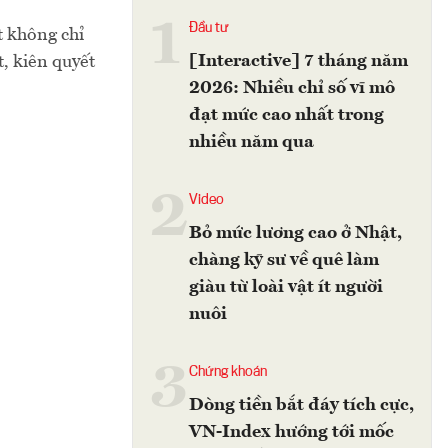
1
Đầu tư
t không chỉ
[Interactive] 7 tháng năm
, kiên quyết
2026: Nhiều chỉ số vĩ mô
đạt mức cao nhất trong
nhiều năm qua
2
Video
Bỏ mức lương cao ở Nhật,
chàng kỹ sư về quê làm
giàu từ loài vật ít người
nuôi
3
Chứng khoán
Dòng tiền bắt đáy tích cực,
VN-Index hướng tới mốc