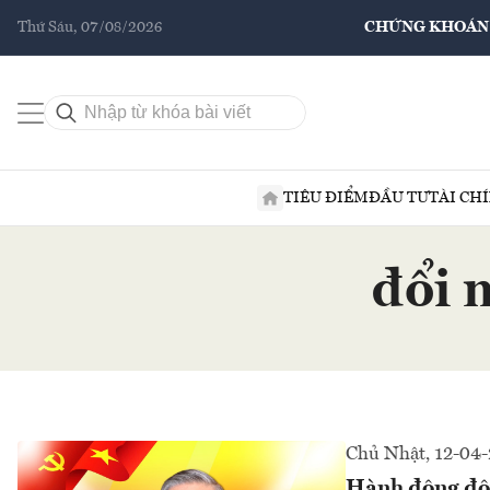
Thứ Sáu, 07/08/2026
CHỨNG KHOÁN
TIÊU ĐIỂM
ĐẦU TƯ
TÀI CH
đổi 
Chủ Nhật, 12-04
Hành động đột