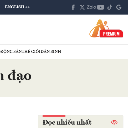
ENGLISH ++
 ĐỘNG SẢN
THẾ GIỚI
DÂN SINH
h đạo
Đọc nhiều nhất