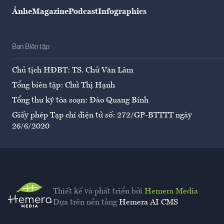
Ảnh
eMagazine
Podcast
Infographics
Ban Biên tập
Chủ tịch HĐBT: TS. Chử Văn Lâm
Tổng biên tập: Chử Thị Hạnh
Tổng thư ký tòa soạn: Đào Quang Bính
Giấy phép Tạp chí điện tử số: 272/GP-BTTTT ngày
26/6/2020
Thiết kế và phát triển bởi
Hemera Media
Dựa trên nền tảng
Hemera AI CMS