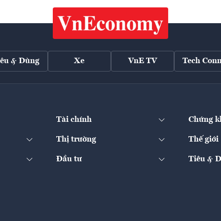
iêu & Dùng
Xe
VnE TV
Tech Conn
Tài chính
Chứng k
Thị trường
Thế giới
Đầu tư
Tiêu & 