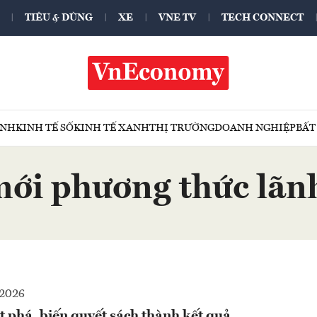
TIÊU & DÙNG
XE
VNE TV
TECH CONNECT
ÍNH
KINH TẾ SỐ
KINH TẾ XANH
THỊ TRƯỜNG
DOANH NGHIỆP
BẤT
mới phương thức lãn
-2026
 phá, biến quyết sách thành kết quả