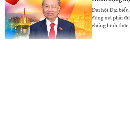
Đại hội Đại biểu
đúng mà phải đượ
chống hình thức, 