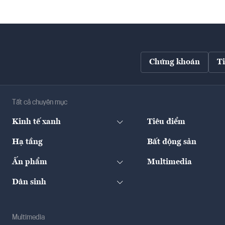
Chứng khoán
T
Tất cả chuyên mục
Kinh tế xanh
Tiêu điểm
Hạ tầng
Bất động sản
Ấn phẩm
Multimedia
Dân sinh
Multimedia