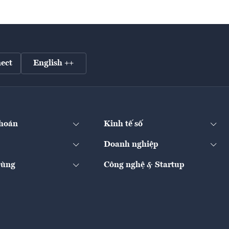
ect
English ++
hoán
Kinh tế số
Doanh nghiệp
Dùng
Công nghệ & Startup