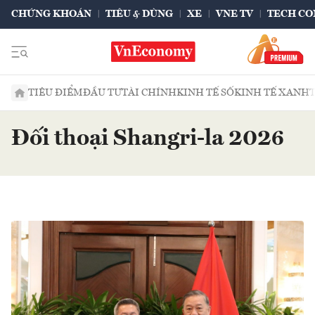
CHỨNG KHOÁN
TIÊU & DÙNG
XE
VNE TV
TECH CO
TIÊU ĐIỂM
ĐẦU TƯ
TÀI CHÍNH
KINH TẾ SỐ
KINH TẾ XANH
Đối thoại Shangri-la 2026