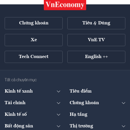
Chứng khoán
Tiêu & Dùng
Xe
VnE TV
Tech Connect
English ++
Tất cả chuyên mục
Kinh tế xanh
Tiêu điểm
Chuyển động xanh
Tài chính
Chứng khoán
Pháp lý
Ngân hàng
Doanh nghiệp niêm yết
Kinh tế số
Hạ tầng
Thương hiệu xanh
Thị trường vốn
Thị trường
Sản phẩm - Thị trường
Bất động sản
Thị trường
Diễn đàn