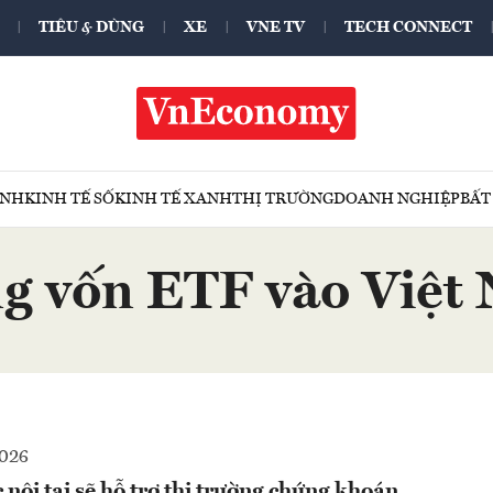
TIÊU & DÙNG
XE
VNE TV
TECH CONNECT
ÍNH
KINH TẾ SỐ
KINH TẾ XANH
THỊ TRƯỜNG
DOANH NGHIỆP
BẤT
g vốn ETF vào Việt
2026
c nội tại sẽ hỗ trợ thị trường chứng khoán