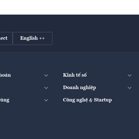
ect
English ++
hoán
Kinh tế số
Doanh nghiệp
Dùng
Công nghệ & Startup