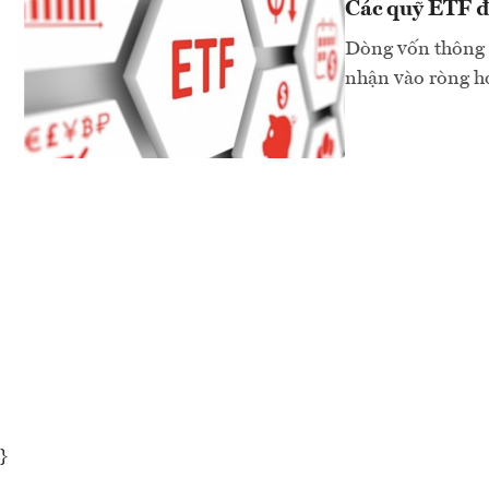
Các quỹ ETF đầ
Dòng vốn thông 
nhận vào ròng h
}