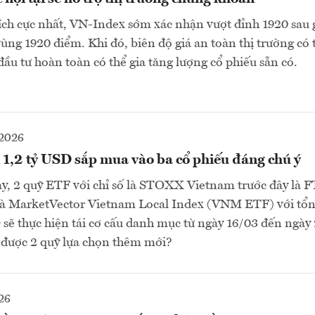
ích cực nhất, VN-Index sớm xác nhận vượt đỉnh 1920 sau 
 vùng 1920 điểm. Khi đó, biên độ giá an toàn thị trường có t
ầu tư hoàn toàn có thể gia tăng lượng cổ phiếu sẵn có.
2026
 1,2 tỷ USD sắp mua vào ba cổ phiếu đáng chú ý
y, 2 quỹ ETF với chỉ số là STOXX Vietnam trước đây là 
à MarketVector Vietnam Local Index (VNM ETF) với tổ
D sẽ thực hiện tái cơ cấu danh mục từ ngày 16/03 đến ngày
 được 2 quỹ lựa chọn thêm mới?
26