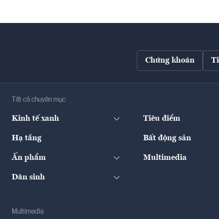
Chứng khoán
T
Tất cả chuyên mục
Kinh tế xanh
Tiêu điểm
Hạ tầng
Bất động sản
Ấn phẩm
Multimedia
Dân sinh
Multimedia