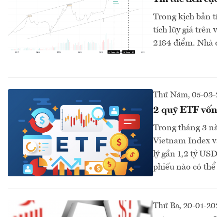
Trong kịch bản t
tích lũy giá trên
2184 điểm. Nhà đ
Thứ Năm, 05-03-
2 quỹ ETF vốn
Trong tháng 3 nà
Vietnam Index v
lý gần 1,2 tỷ US
phiếu nào có thể
Thứ Ba, 20-01-20