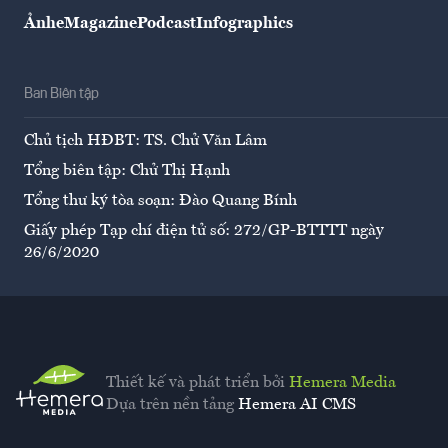
Ảnh
eMagazine
Podcast
Infographics
Ban Biên tập
Chủ tịch HĐBT: TS. Chử Văn Lâm
Tổng biên tập: Chử Thị Hạnh
Tổng thư ký tòa soạn: Đào Quang Bính
Giấy phép Tạp chí điện tử số: 272/GP-BTTTT ngày
26/6/2020
Thiết kế và phát triển bởi
Hemera Media
Dựa trên nền tảng
Hemera AI CMS