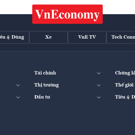
iêu & Dùng
Xe
VnE TV
Tech Conn
Tài chính
Chứng k
Thị trường
Thế giới
Đầu tư
Tiêu & 