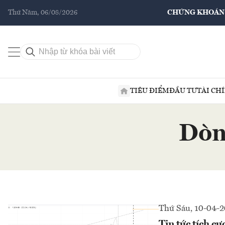
Thứ Năm, 06/08/2026
CHỨNG KHOÁN
TIÊU ĐIỂM
ĐẦU TƯ
TÀI CH
Dòn
Thứ Sáu, 10-04-
Tin tức tích cự