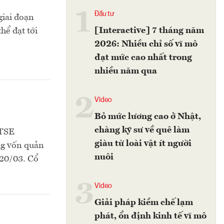
1
Đầu tư
giai đoạn
[Interactive] 7 tháng năm
hể đạt tới
2026: Nhiều chỉ số vĩ mô
đạt mức cao nhất trong
nhiều năm qua
2
Video
Bỏ mức lương cao ở Nhật,
chàng kỹ sư về quê làm
FTSE
giàu từ loài vật ít người
ng vốn quản
nuôi
 20/03. Cổ
3
Video
Giải pháp kiềm chế lạm
phát, ổn định kinh tế vĩ mô