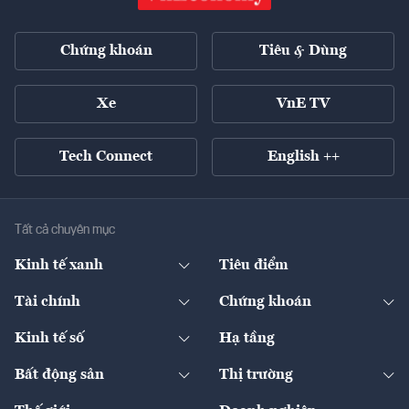
Chứng khoán
Tiêu & Dùng
Xe
VnE TV
Tech Connect
English ++
Tất cả chuyên mục
Kinh tế xanh
Tiêu điểm
Chuyển động xanh
Tài chính
Chứng khoán
Pháp lý
Ngân hàng
Doanh nghiệp niêm yết
Kinh tế số
Hạ tầng
Thương hiệu xanh
Thị trường vốn
Thị trường
Sản phẩm - Thị trường
Bất động sản
Thị trường
Diễn đàn
Thuế
Đầu tư
Tài sản số
Chính sách
Xuất nhập khẩu