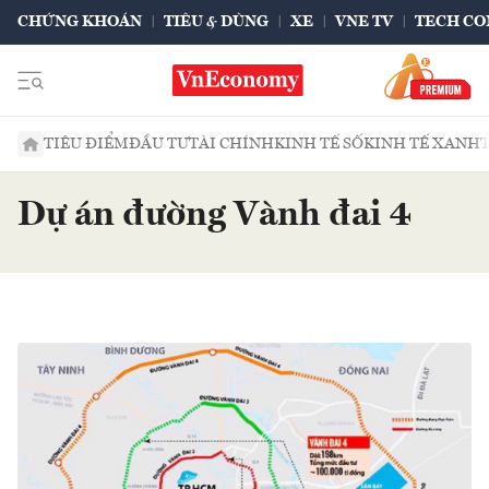
CHỨNG KHOÁN
TIÊU & DÙNG
XE
VNE TV
TECH CO
TIÊU ĐIỂM
ĐẦU TƯ
TÀI CHÍNH
KINH TẾ SỐ
KINH TẾ XANH
Dự án đường Vành đai 4