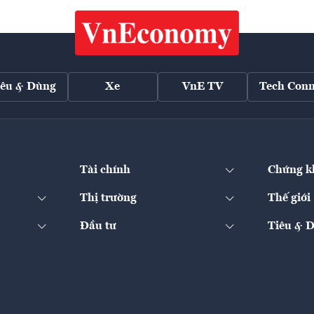
iêu & Dùng
Xe
VnE TV
Tech Conn
Tài chính
Chứng k
Thị trường
Thế giới
Đầu tư
Tiêu & 