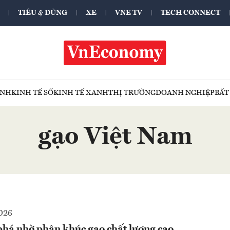
TIÊU & DÙNG
XE
VNE TV
TECH CONNECT
ÍNH
KINH TẾ SỐ
KINH TẾ XANH
THỊ TRƯỜNG
DOANH NGHIỆP
BẤT
gạo Việt Nam
026
phá nhờ phân khúc gạo chất lượng cao