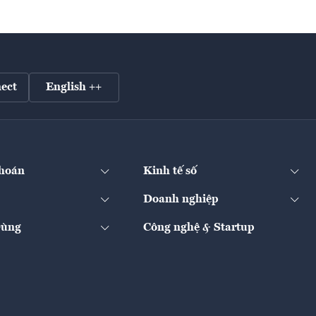
ect
English ++
hoán
Kinh tế số
Doanh nghiệp
Dùng
Công nghệ & Startup