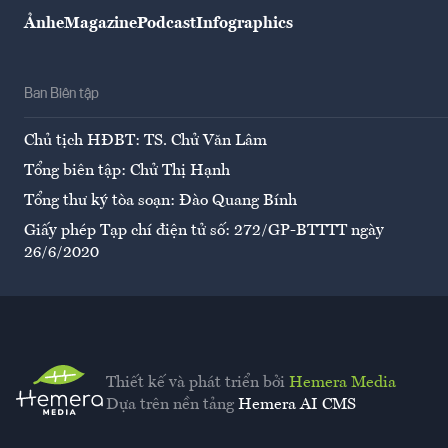
Ảnh
eMagazine
Podcast
Infographics
Ban Biên tập
Chủ tịch HĐBT: TS. Chử Văn Lâm
Tổng biên tập: Chử Thị Hạnh
Tổng thư ký tòa soạn: Đào Quang Bính
Giấy phép Tạp chí điện tử số: 272/GP-BTTTT ngày
26/6/2020
Thiết kế và phát triển bởi
Hemera Media
Dựa trên nền tảng
Hemera AI CMS