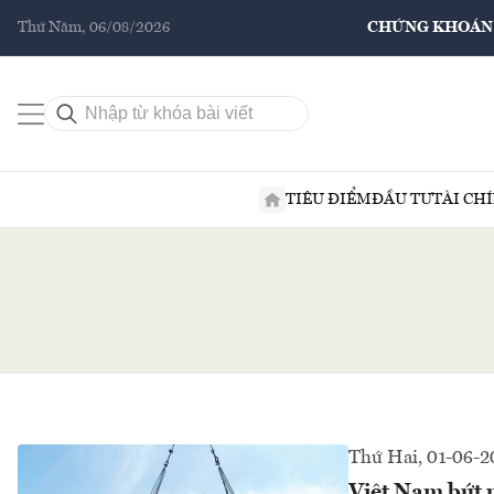
Thứ Năm, 06/08/2026
CHỨNG KHOÁN
TIÊU ĐIỂM
ĐẦU TƯ
TÀI CH
Thứ Hai, 01-06-2
Việt Nam bứt 