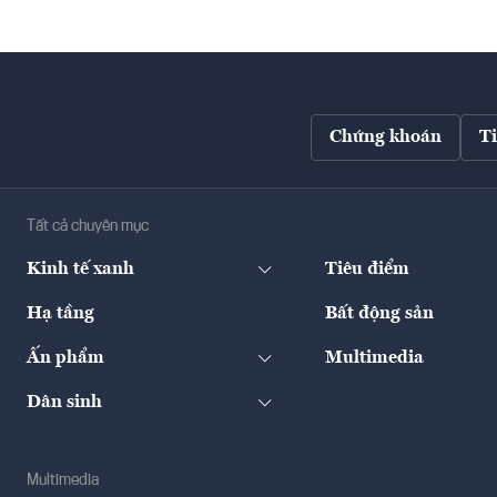
Chứng khoán
T
Tất cả chuyên mục
Kinh tế xanh
Tiêu điểm
Hạ tầng
Bất động sản
Ấn phẩm
Multimedia
Dân sinh
Multimedia