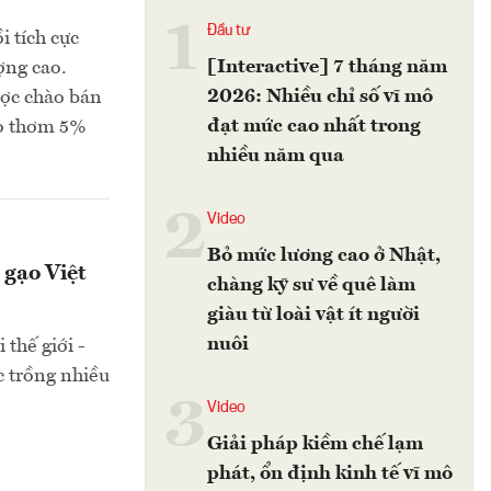
1
Đầu tư
i tích cực
[Interactive] 7 tháng năm
ợng cao.
2026: Nhiều chỉ số vĩ mô
ược chào bán
đạt mức cao nhất trong
ạo thơm 5%
nhiều năm qua
2
Video
Bỏ mức lương cao ở Nhật,
gạo Việt
chàng kỹ sư về quê làm
giàu từ loài vật ít người
nuôi
thế giới -
c trồng nhiều
3
Video
Giải pháp kiềm chế lạm
phát, ổn định kinh tế vĩ mô