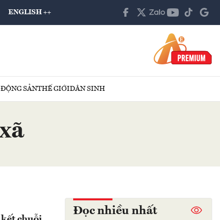
ENGLISH ++
 ĐỘNG SẢN
THẾ GIỚI
DÂN SINH
 xã
Đọc nhiều nhất
 kết chuỗi