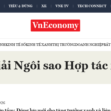
TIÊU & DÙNG
XE
VNE TV
TECH CONNECT
ÍNH
KINH TẾ SỐ
KINH TẾ XANH
THỊ TRƯỜNG
DOANH NGHIỆP
BẤT
ải Ngôi sao Hợp tác
026
n tầm: Động lực mới cho tăng trưởng xanh và liên