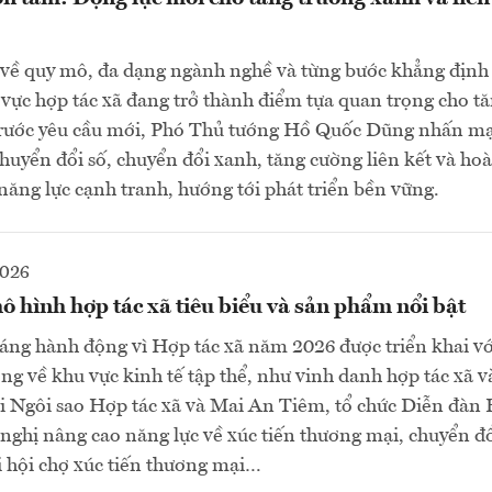
về quy mô, đa dạng ngành nghề và từng bước khẳng định v
 vực hợp tác xã đang trở thành điểm tựa quan trọng cho t
 Trước yêu cầu mới, Phó Thủ tướng Hồ Quốc Dũng nhấn m
chuyển đổi số, chuyển đổi xanh, tăng cường liên kết và hoà
năng lực cạnh tranh, hướng tới phát triển bền vững.
2026
ô hình hợp tác xã tiêu biểu và sản phẩm nổi bật
ng hành động vì Hợp tác xã năm 2026 được triển khai vớ
ng về khu vực kinh tế tập thể, như vinh danh hợp tác xã 
ải Ngôi sao Hợp tác xã và Mai An Tiêm, tổ chức Diễn đàn 
 nghị nâng cao năng lực về xúc tiến thương mại, chuyển đổi
 hội chợ xúc tiến thương mại…