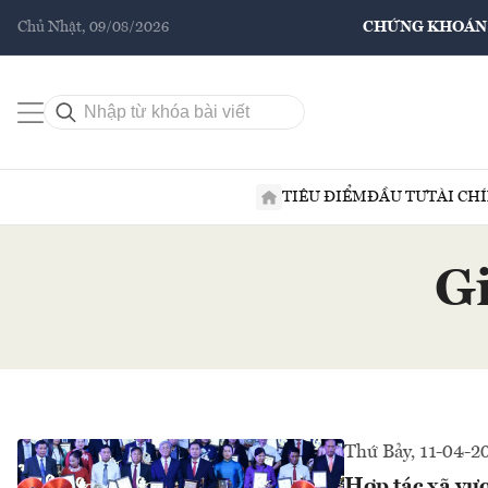
Chủ Nhật, 09/08/2026
CHỨNG KHOÁN
TIÊU ĐIỂM
ĐẦU TƯ
TÀI CH
Gi
Thứ Bảy, 11-04-2
Hợp tác xã vươ