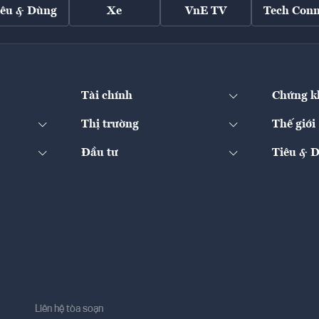
iêu & Dùng
Xe
VnE TV
Tech Conn
Tài chính
Chứng k
Thị trường
Thế giới
Đầu tư
Tiêu & 
Liên hệ tòa soạn