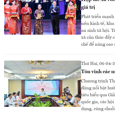
giá trị
Phát triển mạnh 
nền kinh tế, khu
an sinh xã hội.
xã cần thúc đẩy 
chế để nâng cao 
Thứ Hai, 06-04-
Tôn vinh các m
Chương trình Thá
động nổi bật hướ
tiêu biểu qua Gi
quốc gia, các hội
dụng, cùng chuỗi