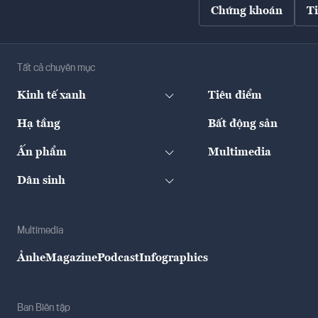
Chứng khoán
T
Tất cả chuyên mục
Kinh tế xanh
Tiêu điểm
Hạ tầng
Bất động sản
Ấn phẩm
Multimedia
Dân sinh
Multimedia
Ảnh
eMagazine
Podcast
Infographics
Ban Biên tập