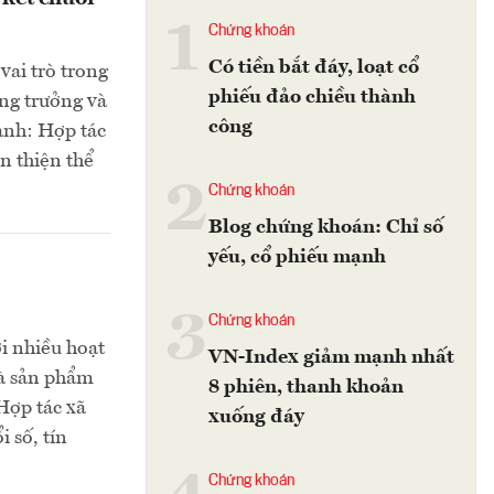
1
Chứng khoán
Có tiền bắt đáy, loạt cổ
ai trò trong
phiếu đảo chiều thành
ăng trưởng và
công
ạnh: Hợp tác
n thiện thể
2
Chứng khoán
Blog chứng khoán: Chỉ số
yếu, cổ phiếu mạnh
3
Chứng khoán
i nhiều hoạt
VN-Index giảm mạnh nhất
và sản phẩm
8 phiên, thanh khoản
Hợp tác xã
xuống đáy
 số, tín
Chứng khoán