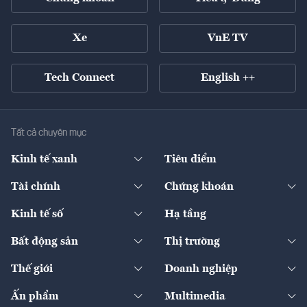
Xe
VnE TV
Tech Connect
English ++
Tất cả chuyên mục
Kinh tế xanh
Tiêu điểm
Chuyển động xanh
Tài chính
Chứng khoán
Pháp lý
Ngân hàng
Doanh nghiệp niêm yết
Kinh tế số
Hạ tầng
Thương hiệu xanh
Thị trường vốn
Thị trường
Sản phẩm - Thị trường
Bất động sản
Thị trường
Diễn đàn
Thuế
Đầu tư
Tài sản số
Chính sách
Xuất nhập khẩu
Thế giới
Doanh nghiệp
Bảo hiểm
Quốc tế
Dịch vụ số
Thị trường
Khung pháp lý
Kinh tế
Chuyển động
Ấn phẩm
Multimedia
Khung pháp lý
Start-up