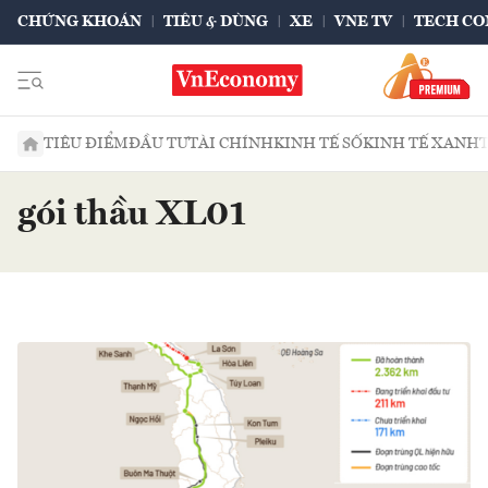
CHỨNG KHOÁN
TIÊU & DÙNG
XE
VNE TV
TECH CO
TIÊU ĐIỂM
ĐẦU TƯ
TÀI CHÍNH
KINH TẾ SỐ
KINH TẾ XANH
gói thầu XL01