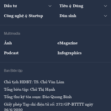
Dự án
Công nghiệp
Chuyển động 24h
Đối thoại
The Guide
Video
Đầu tư
Tiêu & Dùng
Quản trị số
Cafe BĐS
Thị trường
Kinh doanh
Kết nối
Tạp chí kinh tế Việt Nam
eMagazine
Nhà đầu tư
Du lịch
Công nghệ & Startup
Dân sinh
Tư vấn
Nông sản
Doanh nhân
Tư vấn Tiêu & Dùng
Infographics
Hạ tầng
Sức khỏe
Khung pháp lý
Doanh nghiệp
Địa phương
Thị trường
Bảo hiểm
Multimedia
Sự kiện
Nhân lực
Ảnh
eMagazine
Đẹp +
An sinh
Podcast
Infographics
Giải trí
Y tế
Nhà
Ban Biên tập
Ẩm thực
Chủ tịch HĐBT: TS. Chử Văn Lâm
Tổng biên tập: Chử Thị Hạnh
Tổng thư ký tòa soạn: Đào Quang Bính
Giấy phép Tạp chí điện tử số: 272/GP-BTTTT ngày
26/6/2020