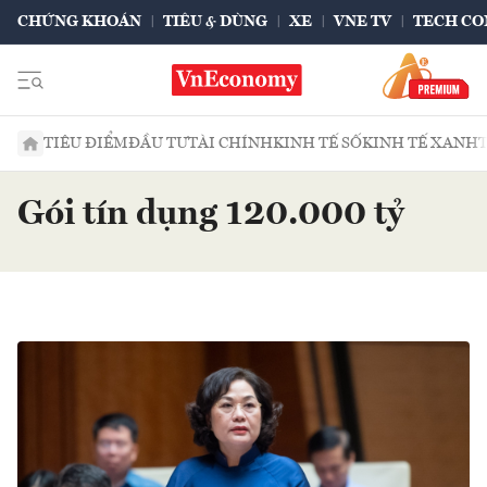
CHỨNG KHOÁN
TIÊU & DÙNG
XE
VNE TV
TECH CO
TIÊU ĐIỂM
ĐẦU TƯ
TÀI CHÍNH
KINH TẾ SỐ
KINH TẾ XANH
Gói tín dụng 120.000 tỷ