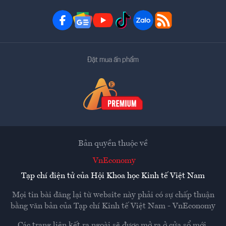
Đặt mua ấn phẩm
Bản quyền thuộc về
VnEconomy
Tạp chí điện tử của Hội Khoa học Kinh tế Việt Nam
Mọi tin bài đăng lại từ website này phải có sự chấp thuận
bằng văn bản của
Tạp chí Kinh tế Việt Nam - VnEconomy
Các trang liên kết ra ngoài sẽ được mở ra ở cửa sổ mới.