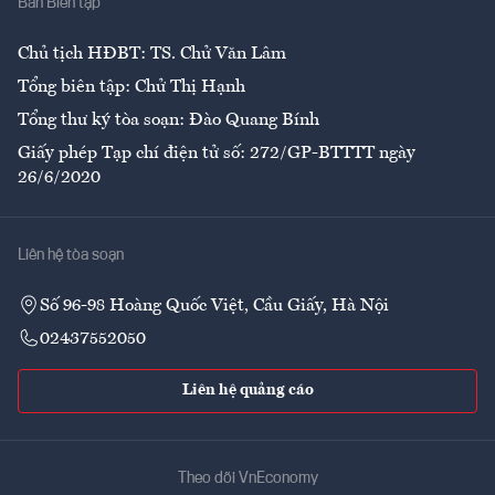
Ban Biên tập
Ẩm thực
Chủ tịch HĐBT: TS. Chử Văn Lâm
Tổng biên tập: Chử Thị Hạnh
Tổng thư ký tòa soạn: Đào Quang Bính
Giấy phép Tạp chí điện tử số: 272/GP-BTTTT ngày
26/6/2020
Liên hệ tòa soạn
Số 96-98 Hoàng Quốc Việt, Cầu Giấy, Hà Nội
02437552050
Liên hệ quảng cáo
Theo dõi VnEconomy